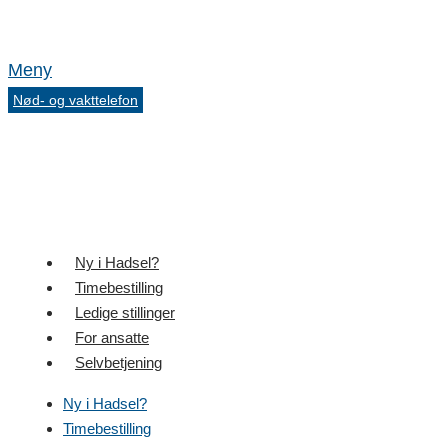
Meny
Nød- og vakttelefon
Ny i Hadsel?
Timebestilling
Ledige stillinger
For ansatte
Selvbetjening
Ny i Hadsel?
Timebestilling