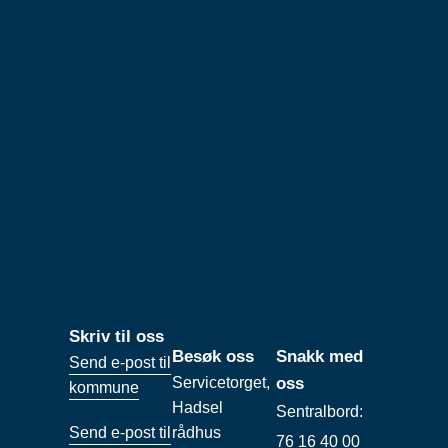
Skriv til oss
Besøk oss
Snakk med
Send e-post til
Servicetorget,
oss
kommune
Hadsel
Sentralbord:
Send e-post til
rådhus
76 16 40 00