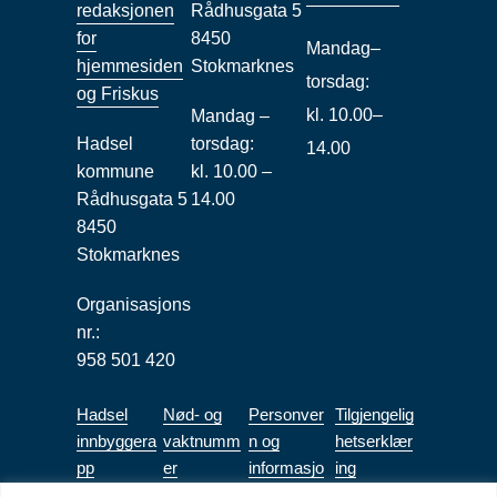
redaksjonen
Rådhusgata 5
for
8450
Mandag–
hjemmesiden
Stokmarknes
torsdag:
og Friskus
kl. 10.00–
Mandag –
Hadsel
torsdag:
14.00
kommune
kl. 10.00 –
Rådhusgata 5
14.00
8450
Stokmarknes
Organisasjons
nr.:
958 501 420
Hadsel
Nød- og
Personver
Tilgjengelig
innbyggera
vaktnumm
n og
hetserklær
pp
er
informasjo
ing
nskapsler
(bokmål)