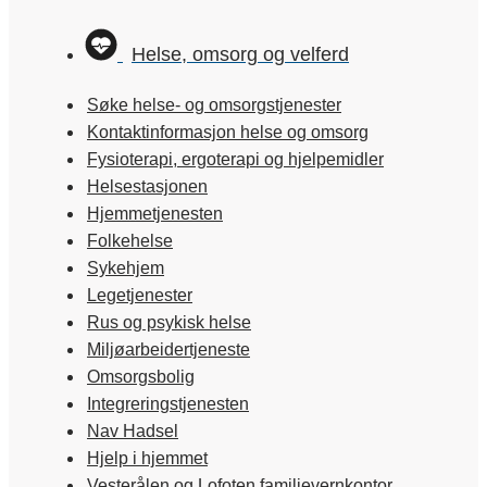
Helse, omsorg og velferd
Søke helse- og omsorgstjenester
Kontaktinformasjon helse og omsorg
Fysioterapi, ergoterapi og hjelpemidler
Helsestasjonen
Hjemmetjenesten
Folkehelse
Sykehjem
Legetjenester
Rus og psykisk helse
Miljøarbeidertjeneste
Omsorgsbolig
Integreringstjenesten
Nav Hadsel
Hjelp i hjemmet
Vesterålen og Lofoten familievernkontor