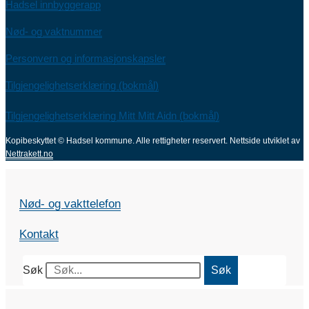
Hadsel innbyggerapp
Nød- og vaktnummer
Personvern og informasjonskapsler
Tilgjengelighetserklæring (bokmål)
Tilgjengelighetserklæring Mitt Mitt Aidn (bokmål)
Kopibeskyttet © Hadsel kommune. Alle rettigheter reservert.
Nettside utviklet av
Nettrakett.no
Nød- og vakttelefon
Kontakt
Søk
Søk