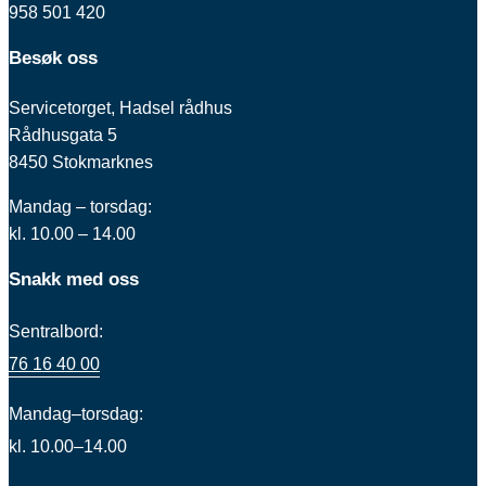
958 501 420
Besøk oss
Servicetorget, Hadsel rådhus
Rådhusgata 5
8450 Stokmarknes
Mandag – torsdag:
kl. 10.00 – 14.00
Snakk med oss
Sentralbord:
76 16 40 00
Mandag–torsdag:
kl. 10.00–14.00