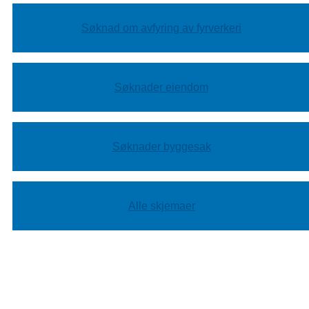
Søknad om avfyring av fyrverkeri
Søknader eiendom
Søknader byggesak
Alle skjemaer