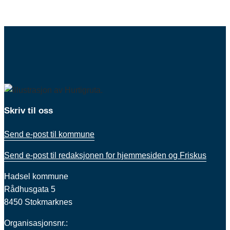
Skriv til oss
Send e-post til kommune
Send e-post til redaksjonen for hjemmesiden og Friskus
Hadsel kommune
Rådhusgata 5
8450 Stokmarknes
Organisasjonsnr.: