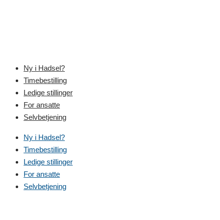
Skip
to
content
Ny i Hadsel?
Timebestilling
Ledige stillinger
For ansatte
Selvbetjening
Ny i Hadsel?
Timebestilling
Ledige stillinger
For ansatte
Selvbetjening