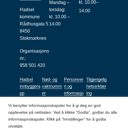
kl. 10.00–
Mandag –
Hadsel
torsdag:
14.00
kommune
kl. 10.00 –
Rådhusgata 5
14.00
8450
Stokmarknes
Organisasjons
nr.:
958 501 420
Hadsel
Nød- og
Personver
Tilgjengelig
innbyggera
vaktnumm
n og
hetserklær
pp
er
informasjo
ing
nskapsler
(bokmål)
Vi benytter informasjonskapsler for å gi deg en god
Tilgjengeli
opplevelse på nettsiden. Ved å klikke "Godta", godtar du alle
ghetserkl
informasjonskapsler. Klikk på "Innstillinger" for å godta
æring Mitt
utvalgte.