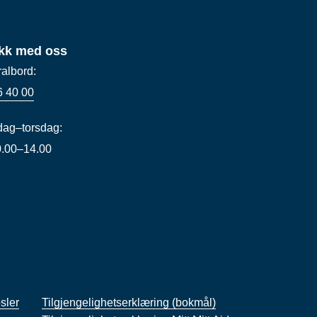
kk med oss
ralbord:
6 40 00
ag–torsdag:
10.00–14.00
sler
Tilgjengelighetserklæring (bokmål)