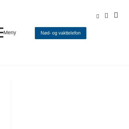
Meny
Nød- og vakttelefon