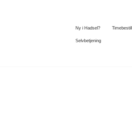
Ny i Hadsel?
Timebestil
Selvbetjening