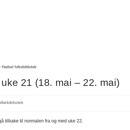
v Hadsel folkebibliotek
 uke 21 (18. mai – 22. mai)
lkebibliotek
gå tilbake til normalen fra og med uke 22.