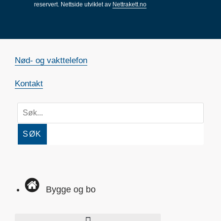
reservert.
Nettside utviklet av
Nettrakett.no
Nød- og vakttelefon
Kontakt
SØK
Bygge og bo