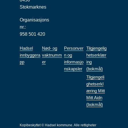
Stokmarknes
Organisasjons
nr.:
958 501 420
Hadsel
Nød- og
Personver
Tilgjengelig
innbyggera
vaktnumm
n og
hetserklær
pp
er
informasjo
ing
nskapsler
(bokmål)
Tilgjengeli
ghetserkl
æring Mitt
Mitt Aidn
(bokmål)
Kopibeskyttet © Hadsel kommune. Alle rettigheter