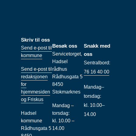
Skriv til oss
Besøk oss
Snakk med
Send e-post til
Servicetorget,
oss
kommune
Hadsel
Sentralbord:
Send e-post til
rådhus
76 16 40 00
redaksjonen
Rådhusgata 5
for
8450
Mandag–
hjemmesiden
Stokmarknes
torsdag:
og Friskus
kl. 10.00–
Mandag –
Hadsel
torsdag:
14.00
kommune
kl. 10.00 –
Rådhusgata 5
14.00
8450