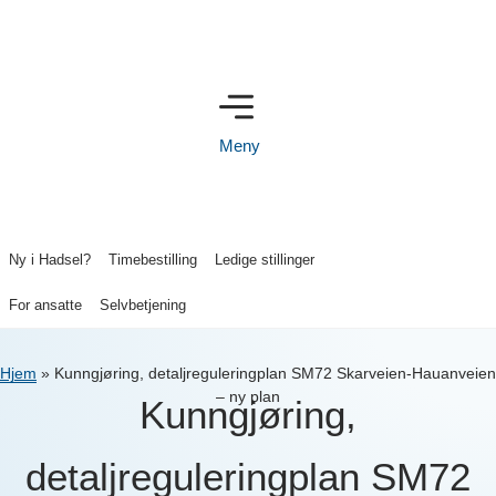
Meny
Ny i Hadsel?
Timebestilling
Ledige stillinger
For ansatte
Selvbetjening
Hjem
»
Kunngjøring, detaljreguleringplan SM72 Skarveien-Hauanveien
– ny plan
Kunngjøring,
detaljreguleringplan SM72