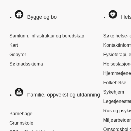
Bygge og bo
Hels
Samfunn, infrastruktur og beredskap
Søke helse- 
Kart
Kontaktinfor
Gebyrer
Fysioterapi, 
Søknadsskjema
Helsestasjo
Hjemmetjene
Folkehelse
Sykehjem
Familie, oppvekst og utdanning
Legetjeneste
Rus og psyki
Barnehage
Miljøarbeider
Grunnskole
Omsorgsboli