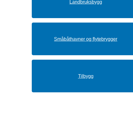
Landbruksbygg
Småbåthavner og flytebrygger
Tilbygg