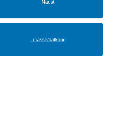
Naust
Terasse/balkong