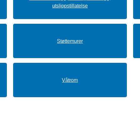
utslippstillatelse
Støttemurer
Våtrom