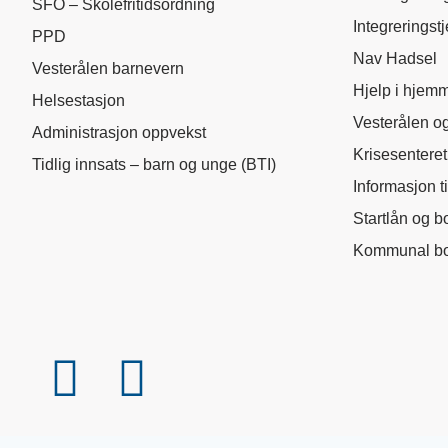
SFO – Skolefritidsordning
Integreringst
PPD
Nav Hadsel
Vesterålen barnevern
Hjelp i hjem
Helsestasjon
Vesterålen og
Administrasjon oppvekst
Krisesenteret
Tidlig innsats – barn og unge (BTI)
Informasjon t
Startlån og b
Kommunal bo