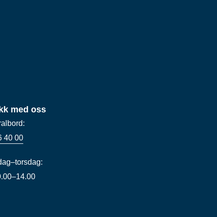
kk med oss
ralbord:
6 40 00
ag–torsdag:
10.00–14.00