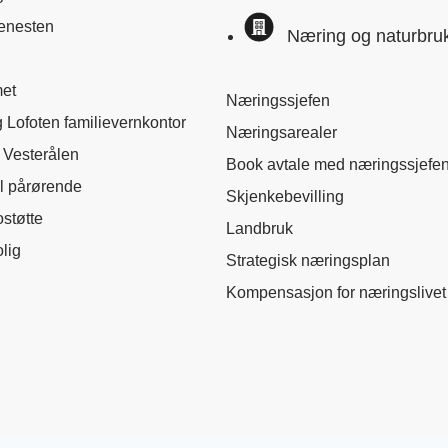
jenesten
Næring og naturbru
met
Næringssjefen
 Lofoten familievernkontor
Næringsarealer
 Vesterålen
Book avtale med næringssjefe
il pårørende
Skjenkebevilling
ostøtte
Landbruk
lig
Strategisk næringsplan
Kompensasjon for næringslivet