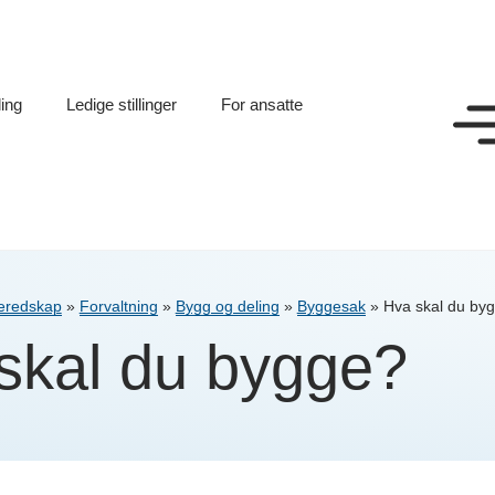
ling
Ledige stillinger
For ansatte
beredskap
»
Forvaltning
»
Bygg og deling
»
Byggesak
»
Hva skal du by
skal du bygge?