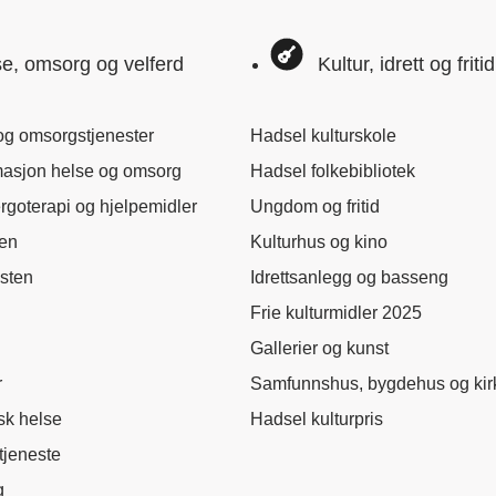
e, omsorg og velferd
Kultur, idrett og fritid
og omsorgstjenester
Hadsel kulturskole
masjon helse og omsorg
Hadsel folkebibliotek
ergoterapi og hjelpemidler
Ungdom og fritid
nen
Kulturhus og kino
sten
Idrettsanlegg og basseng
Frie kulturmidler 2025
Gallerier og kunst
r
Samfunnshus, bygdehus og kir
sk helse
Hadsel kulturpris
tjeneste
g