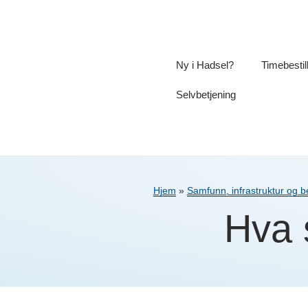
Ny i Hadsel?
Timebestil
Selvbetjening
Hjem
»
Samfunn, infrastruktur og 
Hva 