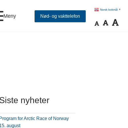
Norsk bokmål
▼
Meny
Nød- og vakttelefon
Siste nyheter
Program for Arctic Race of Norway
15. august