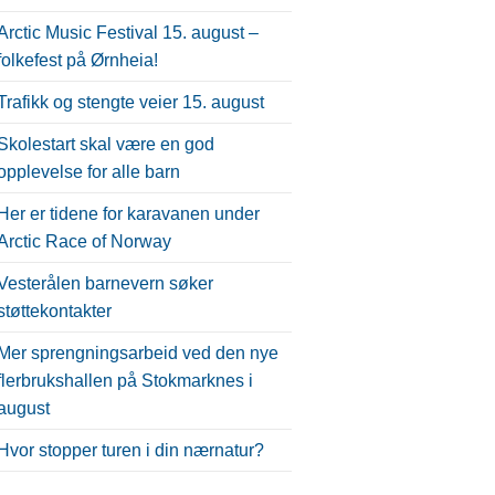
Arctic Music Festival 15. august –
folkefest på Ørnheia!
Trafikk og stengte veier 15. august
Skolestart skal være en god
opplevelse for alle barn
Her er tidene for karavanen under
Arctic Race of Norway
Vesterålen barnevern søker
støttekontakter
Mer sprengningsarbeid ved den nye
flerbrukshallen på Stokmarknes i
august
Hvor stopper turen i din nærnatur?