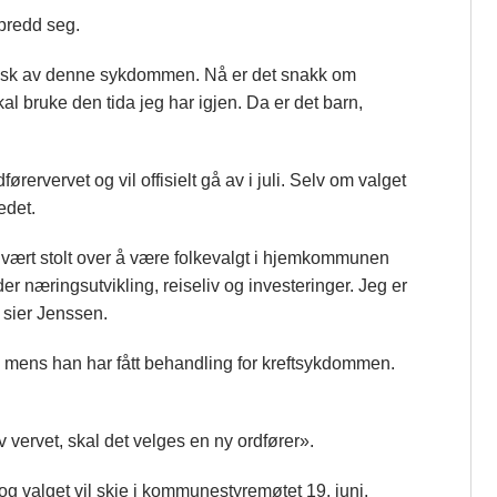
spredd seg.
i frisk av denne sykdommen. Nå er det snakk om
al bruke den tida jeg har igjen. Da er det barn,
rervervet og vil offisielt gå av i juli. Selv om valget
edet.
r vært stolt over å være folkevalgt i hjemkommunen
 næringsutvikling, reiseliv og investeringer. Jeg er
, sier Jenssen.
en, mens han har fått behandling for kreftsykdommen.
 vervet, skal det velges en ny ordfører».
g valget vil skje i kommunestyremøtet 19. juni.