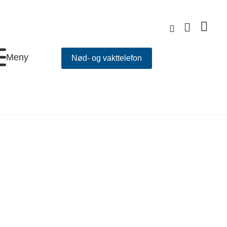
Meny
Nød- og vakttelefon