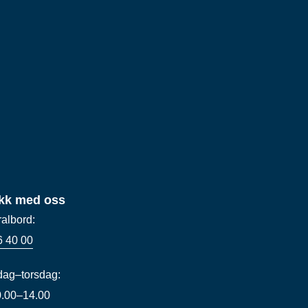
kk med oss
ralbord:
6 40 00
ag–torsdag:
10.00–14.00