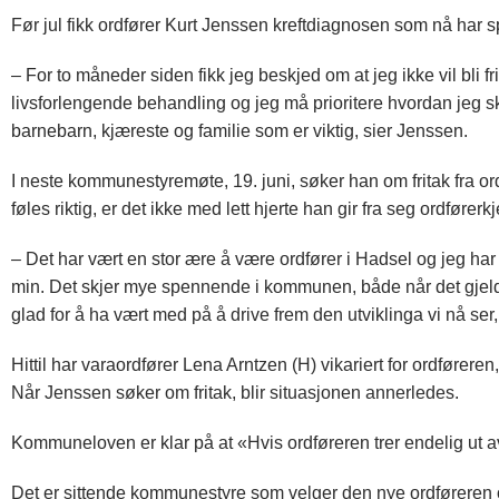
Før jul fikk ordfører Kurt Jenssen kreftdiagnosen som nå har 
– For to måneder siden fikk jeg beskjed om at jeg ikke vil bl
livsforlengende behandling og jeg må prioritere hvordan jeg sk
barnebarn, kjæreste og familie som er viktig, sier Jenssen.
I neste kommunestyremøte, 19. juni, søker han om fritak fra ordfø
føles riktig, er det ikke med lett hjerte han gir fra seg ordførerkj
– Det har vært en stor ære å være ordfører i Hadsel og jeg ha
min. Det skjer mye spennende i kommunen, både når det gjelder
glad for å ha vært med på å drive frem den utviklinga vi nå ser
Hittil har varaordfører Lena Arntzen (H) vikariert for ordfører
Når Jenssen søker om fritak, blir situasjonen annerledes.
Kommuneloven er klar på at «Hvis ordføreren trer endelig ut av
Det er sittende kommunestyre som velger den nye ordføreren o