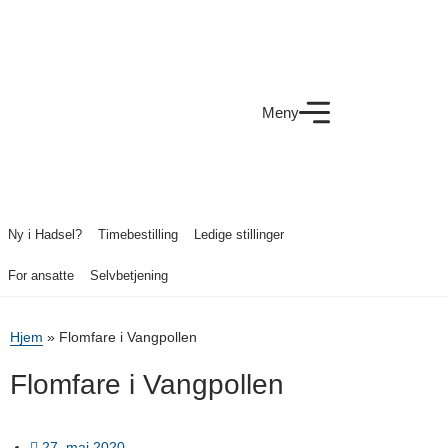
Meny
Ny i Hadsel?
Timebestilling
Ledige stillinger
For ansatte
Selvbetjening
Hjem
»
Flomfare i Vangpollen
Flomfare i Vangpollen
27. mai 2020