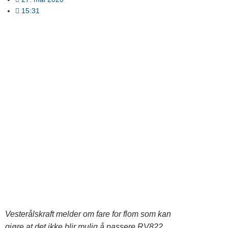
15:31
Vesterålskraft melder om fare for flom som kan
gjøre at det ikke blir mulig å passere RV822.