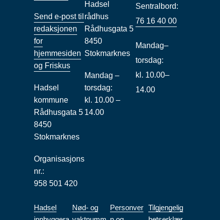
Hadsel
Sentralbord:
Send e-post til
rådhus
76 16 40 00
redaksjonen
Rådhusgata 5
for
8450
Mandag–
hjemmesiden
Stokmarknes
torsdag:
og Friskus
kl. 10.00–
Mandag –
Hadsel
torsdag:
14.00
kommune
kl. 10.00 –
Rådhusgata 5
14.00
8450
Stokmarknes
Organisasjons
nr.:
958 501 420
Hadsel
Nød- og
Personver
Tilgjengelig
innbyggera
vaktnumm
n og
hetserklær