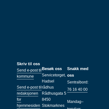
Skriv til oss
Besøk oss
Snakk med
Send e-post til
Servicetorget,
oss
kommune
Hadsel
Sentralbord:
Send e-post til
rådhus
76 16 40 00
redaksjonen
Rådhusgata 5
for
8450
Mandag–
hjemmesiden
Stokmarknes
torsdag: