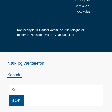
æring Mitt
Mitt Aidn
(bokmål)
Kopibeskyttet © Hadsel kommune. Alle rettigheter
reservert.
Nettside utviklet av
Nettrakett.no
Nød- og vakttelefon
Kontakt
SØK