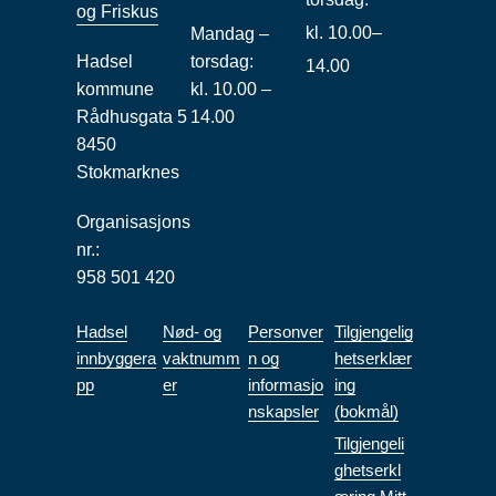
og Friskus
kl. 10.00–
Mandag –
Hadsel
torsdag:
14.00
kommune
kl. 10.00 –
Rådhusgata 5
14.00
8450
Stokmarknes
Organisasjons
nr.:
958 501 420
Hadsel
Nød- og
Personver
Tilgjengelig
innbyggera
vaktnumm
n og
hetserklær
pp
er
informasjo
ing
nskapsler
(bokmål)
Tilgjengeli
ghetserkl