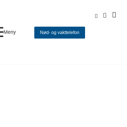
Meny
Nød- og vakttelefon