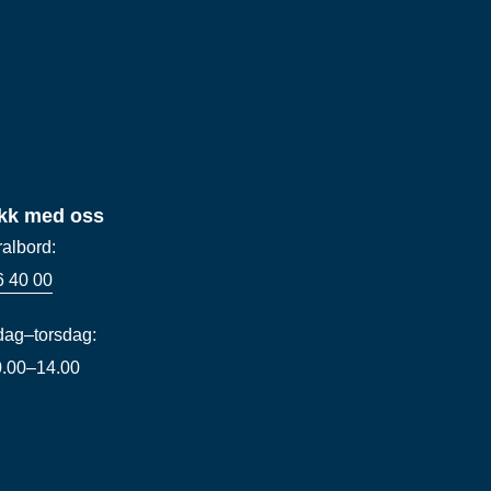
kk med oss
ralbord:
6 40 00
ag–torsdag:
10.00–14.00