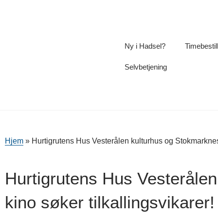
Ny i Hadsel?
Timebestil
Selvbetjening
Hjem
»
Hurtigrutens Hus Vesterålen kulturhus og Stokmarknes 
Hurtigrutens Hus Vesteråle
kino søker tilkallingsvikarer!