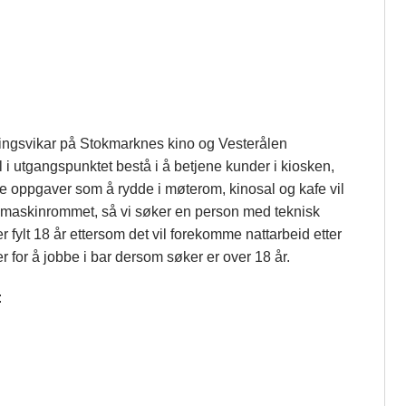
allingsvikar på Stokmarknes kino og Vesterålen
vil i utgangspunktet bestå i å betjene kunder i kiosken,
dre oppgaver som å rydde i møterom, kinosal og kafe
vil
i maskinrommet, så vi søker en person med teknisk
r fylt 18 år ettersom det vil forekomme nattarbeid etter
r for å jobbe i bar dersom søker er over 18 år.
: