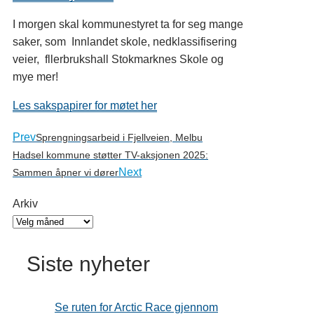
I morgen skal kommunestyret ta for seg mange
saker, som Innlandet skole, nedklassifisering
veier, fllerbrukshall Stokmarknes Skole og
mye mer!
Les sakspapirer for møtet her
Prev
Sprengningsarbeid i Fjellveien, Melbu
Hadsel kommune støtter TV-aksjonen 2025:
Next
Sammen åpner vi dører
Arkiv
Siste nyheter
Se ruten for Arctic Race gjennom