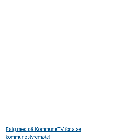
Følg med på KommuneTV for å se
kommunestyremøte!