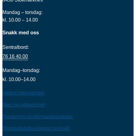
Mandag – torsdag:
kl. 10.00 – 14.00
Snakk med oss
Sentralbord:
76 16 40 00
Mandag–torsdag:
kl. 10.00–14.00
Hadsel innbyggerapp
Nød- og vaktnummer
Personvern og informasjonskapsler
Tilgjengelighetserklæring (bokmål)