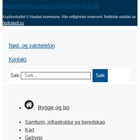
Tilgjengelighetserklæring Mitt Mitt Aidn (bokmål)
Kopibeskyttet © Hadsel kommune. Alle rettigheter reservert.
Nettside utviklet av
Nettrakett.no
Nød- og vakttelefon
Kontakt
Søk
Søk
Bygge og bo
Samfunn, infrastruktur og beredskap
Kart
Gebyrer