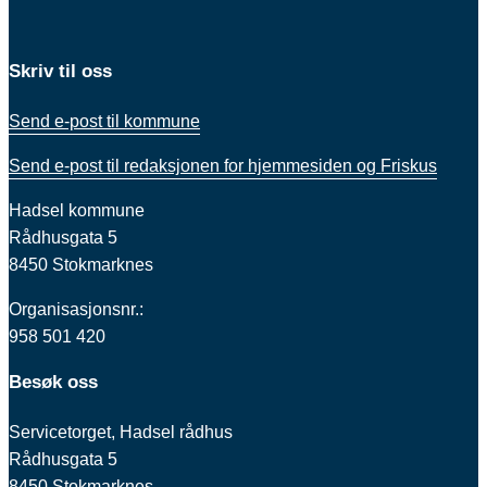
Skriv til oss
Send e-post til kommune
Send e-post til redaksjonen for hjemmesiden og Friskus
Hadsel kommune
Rådhusgata 5
8450 Stokmarknes
Organisasjonsnr.:
958 501 420
Besøk oss
Servicetorget, Hadsel rådhus
Rådhusgata 5
8450 Stokmarknes