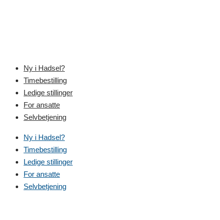
Skip
to
content
Ny i Hadsel?
Timebestilling
Ledige stillinger
For ansatte
Selvbetjening
Ny i Hadsel?
Timebestilling
Ledige stillinger
For ansatte
Selvbetjening