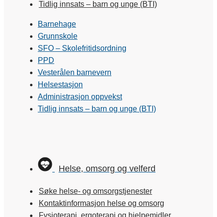
Tidlig innsats – barn og unge (BTI)
Barnehage
Grunnskole
SFO – Skolefritidsordning
PPD
Vesterålen barnevern
Helsestasjon
Administrasjon oppvekst
Tidlig innsats – barn og unge (BTI)
Helse, omsorg og velferd
Søke helse- og omsorgstjenester
Kontaktinformasjon helse og omsorg
Fysioterapi, ergoterapi og hjelpemidler