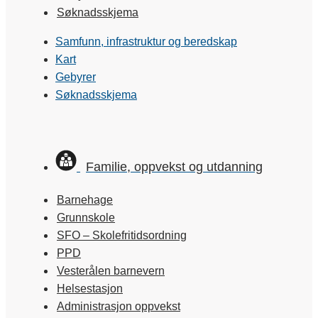
Søknadsskjema
Samfunn, infrastruktur og beredskap
Kart
Gebyrer
Søknadsskjema
Familie, oppvekst og utdanning
Barnehage
Grunnskole
SFO – Skolefritidsordning
PPD
Vesterålen barnevern
Helsestasjon
Administrasjon oppvekst