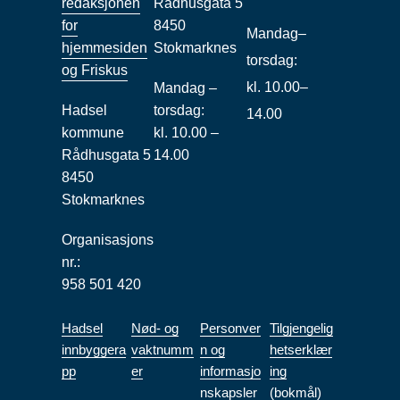
redaksjonen
Rådhusgata 5
for
8450
Mandag–
hjemmesiden
Stokmarknes
torsdag:
og Friskus
kl. 10.00–
Mandag –
Hadsel
torsdag:
14.00
kommune
kl. 10.00 –
Rådhusgata 5
14.00
8450
Stokmarknes
Organisasjons
nr.:
958 501 420
Hadsel
Nød- og
Personver
Tilgjengelig
innbyggera
vaktnumm
n og
hetserklær
pp
er
informasjo
ing
nskapsler
(bokmål)