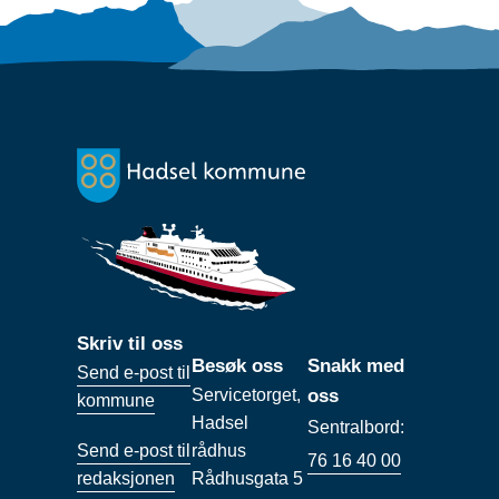
Skriv til oss
Besøk oss
Snakk med
Send e-post til
Servicetorget,
oss
kommune
Hadsel
Sentralbord:
Send e-post til
rådhus
76 16 40 00
redaksjonen
Rådhusgata 5