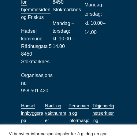
for
8450
Mandag–
hjemmesiden
Stokmarknes
torsdag:
og Friskus
kl. 10.00–
Mandag –
Hadsel
torsdag:
14.00
kommune
kl. 10.00 –
Rådhusgata 5
14.00
8450
Stokmarknes
Organisasjons
nr.:
958 501 420
Hadsel
Nød- og
Personver
Tilgjengelig
innbyggera
vaktnumm
n og
hetserklær
pp
er
informasjo
ing
nskapsler
(bokmål)
Vi benytter informasjonskapsler for å gi deg en god
Tilgjengeli