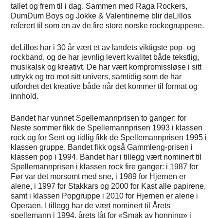
tallet og frem til i dag. Sammen med Raga Rockers,
DumDum Boys og Jokke & Valentinerne blir deLillos
referert til som en av de fire store norske rockegruppene.
deLillos har i 30 år vært et av landets viktigste pop- og
rockband, og de har jevnlig levert kvalitet både tekstlig,
musikalsk og kreativt. De har vært kompromissløse i sitt
uttrykk og tro mot sitt univers, samtidig som de har
utfordret det kreative både når det kommer til format og
innhold.
Bandet har vunnet Spellemannprisen to ganger: for
Neste sommer fikk de Spellemannprisen 1993 i klassen
rock og for Sent og tidlig fikk de Spellemannprisen 1995 i
klassen gruppe. Bandet fikk også Gammleng-prisen i
klassen pop i 1994. Bandet har i tillegg vært nominert til
Spellemannprisen i klassen rock fire ganger: i 1987 for
Før var det morsomt med sne, i 1989 for Hjernen er
alene, i 1997 for Stakkars og 2000 for Kast alle papirene,
samt i klassen Popgruppe i 2010 for Hjernen er alene i
Operaen. I tillegg har de vært nominert til Årets
spellemann i 1994, årets låt for «Smak av honning» i