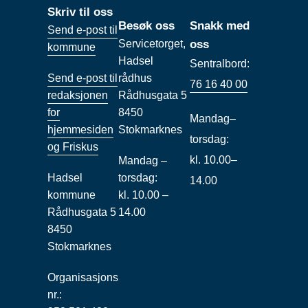
Skriv til oss
Besøk oss
Snakk med
Send e-post til
Servicetorget,
oss
kommune
Hadsel
Sentralbord:
Send e-post til
rådhus
76 16 40 00
redaksjonen
Rådhusgata 5
for
8450
Mandag–
hjemmesiden
Stokmarknes
torsdag:
og Friskus
kl. 10.00–
Mandag –
Hadsel
torsdag:
14.00
kommune
kl. 10.00 –
Rådhusgata 5
14.00
8450
Stokmarknes
Organisasjons
nr.: