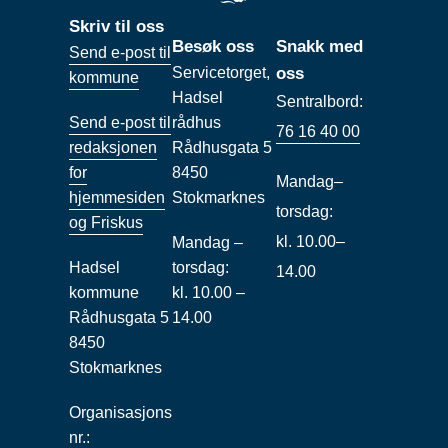
Skriv til oss
Besøk oss
Snakk med
Send e-post til
Servicetorget,
oss
kommune
Hadsel
Sentralbord:
Send e-post til
rådhus
76 16 40 00
redaksjonen
Rådhusgata 5
for
8450
Mandag–
hjemmesiden
Stokmarknes
torsdag:
og Friskus
kl. 10.00–
Mandag –
Hadsel
torsdag:
14.00
kommune
kl. 10.00 –
Rådhusgata 5
14.00
8450
Stokmarknes
Organisasjons
nr.: