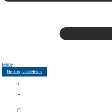
Meny
Nød- og vakttelefon