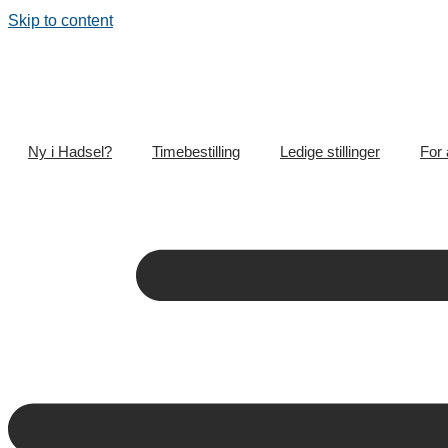
Skip to content
Ny i Hadsel?
Timebestilling
Ledige stillinger
For 