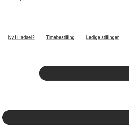
Ny i Hadsel?
Timebestilling
Ledige stillinger