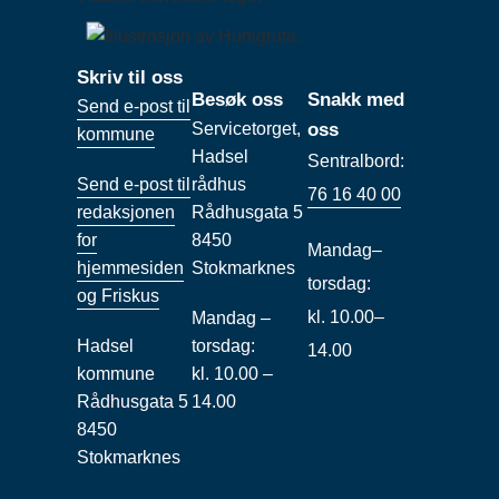
Skriv til oss
Besøk oss
Snakk med
Send e-post til
Servicetorget,
oss
kommune
Hadsel
Sentralbord:
Send e-post til
rådhus
76 16 40 00
redaksjonen
Rådhusgata 5
for
8450
Mandag–
hjemmesiden
Stokmarknes
torsdag:
og Friskus
kl. 10.00–
Mandag –
Hadsel
torsdag:
14.00
kommune
kl. 10.00 –
Rådhusgata 5
14.00
8450
Stokmarknes