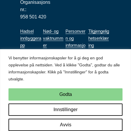
Organisasjons
nr.:
958 501 420
Hadsel
Nød- og
Personver
Tilgjengelig
innbyggera
vaktnumm
n og
hetserklær
pp
er
informasjo
ing
nskapsler
(bokmål)
Vi benytter informasjonskapsler for å gi deg en god
Tilgjengeli
opplevelse på nettsiden. Ved å klikke "Godta", godtar du alle
ghetserkl
informasjonskapsler. Klikk på "Innstillinger" for å godta
æring Mitt
utvalgte.
Mitt Aidn
(bokmål)
Godta
Innstillinger
Kopibeskyttet © Hadsel kommune. Alle rettigheter
reservert.
Nettside utviklet av
Nettrakett.no
Avvis