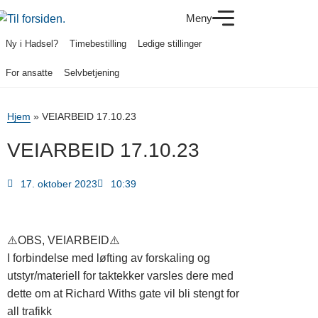
Meny
Ny i Hadsel?
Timebestilling
Ledige stillinger
For ansatte
Selvbetjening
Hjem
»
VEIARBEID 17.10.23
VEIARBEID 17.10.23
17. oktober 2023
10:39
⚠️
OBS, VEIARBEID
⚠️
I forbindelse med løfting av forskaling og
utstyr/materiell for taktekker varsles dere med
dette om at Richard Withs gate vil bli stengt for
all trafikk