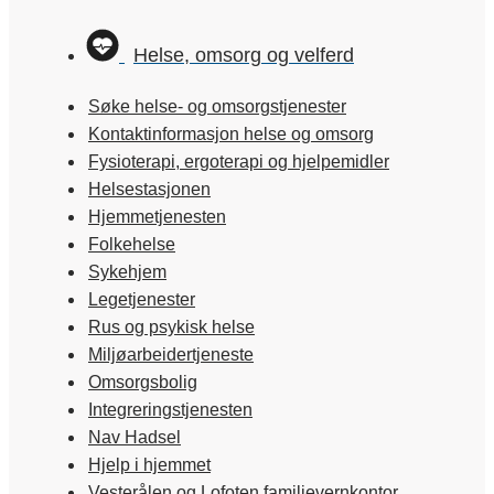
Helse, omsorg og velferd
Søke helse- og omsorgstjenester
Kontaktinformasjon helse og omsorg
Fysioterapi, ergoterapi og hjelpemidler
Helsestasjonen
Hjemmetjenesten
Folkehelse
Sykehjem
Legetjenester
Rus og psykisk helse
Miljøarbeidertjeneste
Omsorgsbolig
Integreringstjenesten
Nav Hadsel
Hjelp i hjemmet
Vesterålen og Lofoten familievernkontor