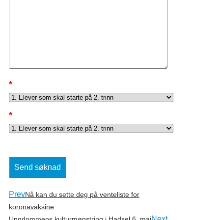
*
*
Prev
Nå kan du sette deg på venteliste for
koronavaksine
Next
Ungdommens kulturmønstring i Hadsel 6. mai