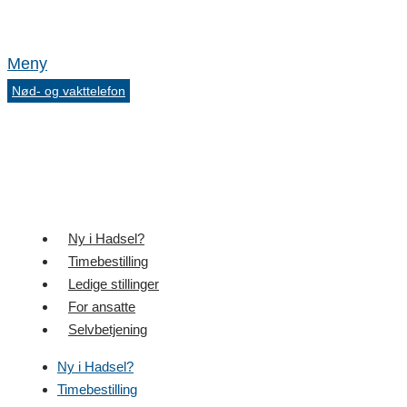
Meny
Nød- og vakttelefon
Ny i Hadsel?
Timebestilling
Ledige stillinger
For ansatte
Selvbetjening
Ny i Hadsel?
Timebestilling