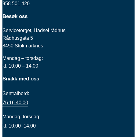
958 501 420
Besøk oss
Servicetorget, Hadsel rådhus
Rådhusgata 5
8450 Stokmarknes
Mandag – torsdag:
kl. 10.00 – 14.00
Snakk med oss
Sentralbord:
76 16 40 00
Mandag–torsdag:
kl. 10.00–14.00