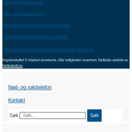
Hadsel innbyggerapp
Nød- og vaktnummer
Personvern og informasjonskapsler
Tilgjengelighetserklæring (bokmål)
Tilgjengelighetserklæring Mitt Mitt Aidn (bokmål)
Kopibeskyttet © Hadsel kommune. Alle rettigheter reservert.
Nettside utviklet av
Nettrakett.no
Nød- og vakttelefon
Kontakt
Søk
Søk