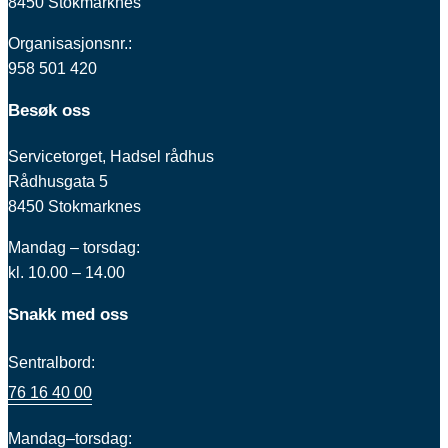
8450 Stokmarknes
Organisasjonsnr.:
958 501 420
Besøk oss
Servicetorget, Hadsel rådhus
Rådhusgata 5
8450 Stokmarknes
Mandag – torsdag:
kl. 10.00 – 14.00
Snakk med oss
Sentralbord:
76 16 40 00
Mandag–torsdag: