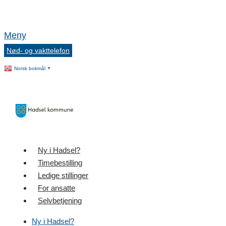
Meny
Nød- og vakttelefon
Norsk bokmål
▼
Ny i Hadsel?
Timebestilling
Ledige stillinger
For ansatte
Selvbetjening
Ny i Hadsel?