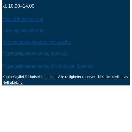
kl. 10.00–14.00
Hadsel innbyggerapp
Nød- og vaktnummer
Personvern og informasjonskapsler
Tilgjengelighetserklæring (bokmål)
Tilgjengelighetserklæring Mitt Mitt Aidn (bokmål)
Kopibeskyttet © Hadsel kommune. Alle rettigheter reservert.
Nettside utviklet av
Nettrakett.no