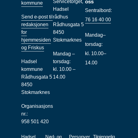
Servicetorget,
oss
kommune
Hadsel
Sentralbord:
Send e-post til
rådhus
76 16 40 00
redaksjonen
Rådhusgata 5
for
8450
Mandag–
hjemmesiden
Stokmarknes
torsdag:
og Friskus
kl. 10.00–
Mandag –
Hadsel
torsdag:
14.00
kommune
kl. 10.00 –
Rådhusgata 5
14.00
8450
Stokmarknes
Organisasjons
nr.:
958 501 420
Hadsel
Nød- og
Personver
Tilgjengelig