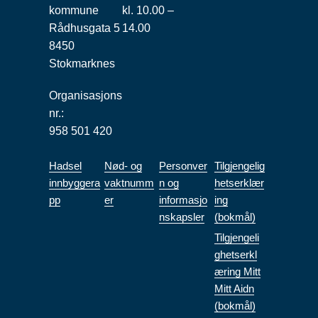
kommune
kl. 10.00 –
Rådhusgata 5
14.00
8450
Stokmarknes
Organisasjons
nr.:
958 501 420
Hadsel
Nød- og
Personver
Tilgjengelig
innbyggera
vaktnumm
n og
hetserklær
pp
er
informasjo
ing
nskapsler
(bokmål)
Tilgjengeli
ghetserkl
æring Mitt
Mitt Aidn
(bokmål)