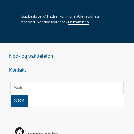
Kopibeskyttet © Hadsel kommune. Alle rettigheter
reservert.
Nettside utviklet av
Nettrakett.no
Nød- og vakttelefon
Kontakt
SØK