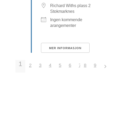
Richard Withs plass 2
Stokmarknes
Ingen kommende
arangementer
MER INFORMASJON
1
2
3
4
5
6
7
8
9