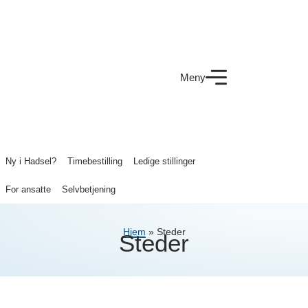
Meny
Ny i Hadsel?
Timebestilling
Ledige stillinger
For ansatte
Selvbetjening
Hjem
»
Steder
Steder