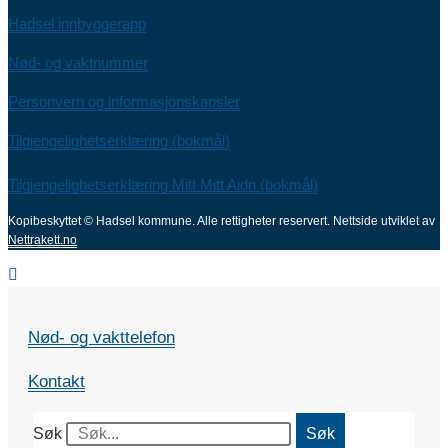
Hadsel innbyggerapp
Nød- og vaktnummer
Personvern og informasjonskapsler
Tilgjengelighetserklæring (bokmål)
Tilgjengelighetserklæring Mitt Mitt Aidn (bokmål)
Kopibeskyttet © Hadsel kommune. Alle rettigheter reservert.
Nettside utviklet av
Nettrakett.no
Nød- og vakttelefon
Kontakt
Søk
Søk