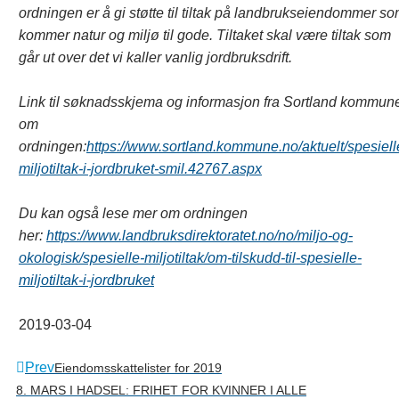
ordningen er å gi støtte til tiltak på landbrukseiendommer s
kommer natur og miljø til gode. Tiltaket skal være tiltak som
går ut over det vi kaller vanlig jordbruksdrift.
Link til søknadsskjema og informasjon fra Sortland kommun
om
ordningen:
https://www.sortland.kommune.no/aktuelt/spesiell
miljotiltak-i-jordbruket-smil.42767.aspx
Du kan også lese mer om ordningen
her:
https://www.landbruksdirektoratet.no/no/miljo-og-
okologisk/spesielle-miljotiltak/om-tilskudd-til-spesielle-
miljotiltak-i-jordbruket
2019-03-04
Prev
Eiendomsskattelister for 2019
8. MARS I HADSEL: FRIHET FOR KVINNER I ALLE