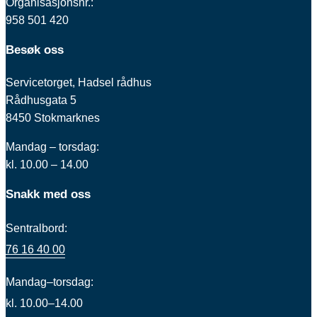
Organisasjonsnr.:
958 501 420
Besøk oss
Servicetorget, Hadsel rådhus
Rådhusgata 5
8450 Stokmarknes
Mandag – torsdag:
kl. 10.00 – 14.00
Snakk med oss
Sentralbord:
76 16 40 00
Mandag–torsdag:
kl. 10.00–14.00