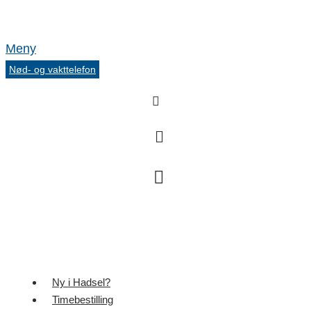
Meny
Nød- og vakttelefon
Ny i Hadsel?
Timebestilling