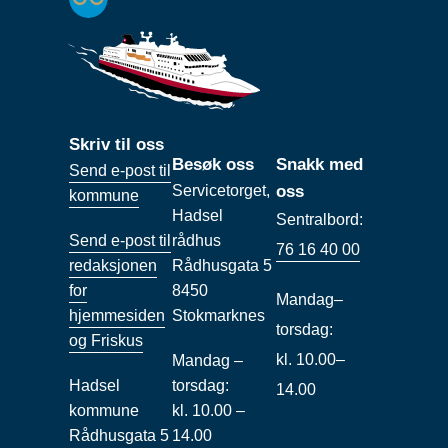
Skriv til oss
Besøk oss
Snakk med
Send e-post til
Servicetorget,
oss
kommune
Hadsel
Sentralbord:
Send e-post til
rådhus
76 16 40 00
redaksjonen
Rådhusgata 5
for
8450
Mandag–
hjemmesiden
Stokmarknes
torsdag:
og Friskus
kl. 10.00–
Mandag –
Hadsel
torsdag:
14.00
kommune
kl. 10.00 –
Rådhusgata 5
14.00