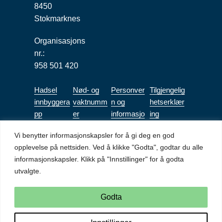
8450
Stokmarknes
Organisasjons
nr.:
958 501 420
Hadsel
Nød- og
Personver
Tilgjengelig
innbyggera
vaktnumm
n og
hetserklær
pp
er
informasjo
ing
nskapsler
(bokmål)
Vi benytter informasjonskapsler for å gi deg en god
Tilgjengeli
opplevelse på nettsiden. Ved å klikke "Godta", godtar du alle
ghetserkl
informasjonskapsler. Klikk på "Innstillinger" for å godta
æring Mitt
utvalgte.
Mitt Aidn
(bokmål)
Godta