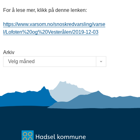
For å lese mer, klikk på denne lenken:
https://www.varsom.no/snoskredvarsling/varse
l/Lofoten%20og%20Vesterålen/2019-12-03
Arkiv
Velg måned