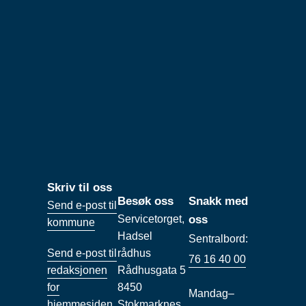
Skriv til oss
Besøk oss
Snakk med
Send e-post til
Servicetorget,
oss
kommune
Hadsel
Sentralbord:
Send e-post til
rådhus
76 16 40 00
redaksjonen
Rådhusgata 5
for
8450
Mandag–
hjemmesiden
Stokmarknes