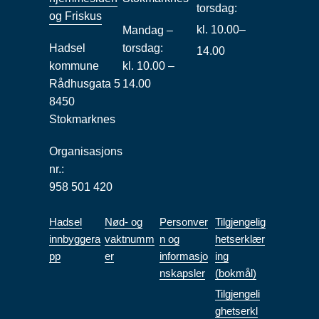
torsdag:
og Friskus
kl. 10.00–
Mandag –
Hadsel
torsdag:
14.00
kommune
kl. 10.00 –
Rådhusgata 5
14.00
8450
Stokmarknes
Organisasjons
nr.:
958 501 420
Hadsel
Nød- og
Personver
Tilgjengelig
innbyggera
vaktnumm
n og
hetserklær
pp
er
informasjo
ing
nskapsler
(bokmål)
Tilgjengeli
ghetserkl