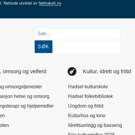
rt.
Nettside utviklet av
Nettrakett.no
SØK
, omsorg og velferd
Kultur, idrett og fritid
og omsorgstjenester
Hadsel kulturskole
masjon helse og omsorg
Hadsel folkebibliotek
ergoterapi og hjelpemidler
Ungdom og fritid
nen
Kulturhus og kino
sten
Idrettsanlegg og basseng
Frie kulturmidler 2025