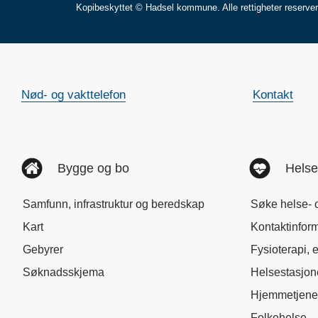
Kopibeskyttet © Hadsel kommune. Alle rettigheter reserve
Nød- og vakttelefon
Kontakt
Bygge og bo
Helse
Samfunn, infrastruktur og beredskap
Søke helse- 
Kart
Kontaktinfor
Gebyrer
Fysioterapi, 
Søknadsskjema
Helsestasjo
Hjemmetjene
Folkehelse