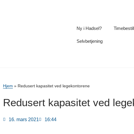
Ny i Hadsel?
Timebestil
Selvbetjening
Hjem
»
Redusert kapasitet ved legekontorene
Redusert kapasitet ved leg
16. mars 2021
16:44