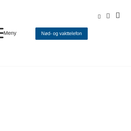
Meny
Nød- og vakttelefon