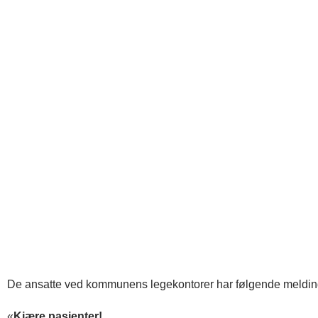
De ansatte ved kommunens legekontorer har følgende melding
«
Kjære pasienter!