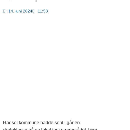
14. juni 2024
11:53
Hadsel kommune hadde sent i går en
skoleklasse på en lokal tur i nærområdet, hvor