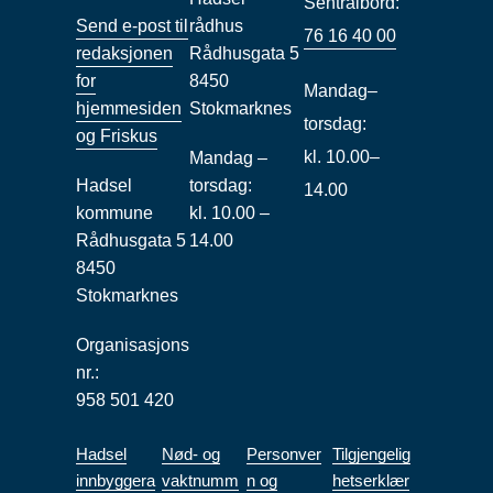
Sentralbord:
Send e-post til
rådhus
76 16 40 00
redaksjonen
Rådhusgata 5
for
8450
Mandag–
hjemmesiden
Stokmarknes
torsdag:
og Friskus
kl. 10.00–
Mandag –
Hadsel
torsdag:
14.00
kommune
kl. 10.00 –
Rådhusgata 5
14.00
8450
Stokmarknes
Organisasjons
nr.:
958 501 420
Hadsel
Nød- og
Personver
Tilgjengelig
innbyggera
vaktnumm
n og
hetserklær