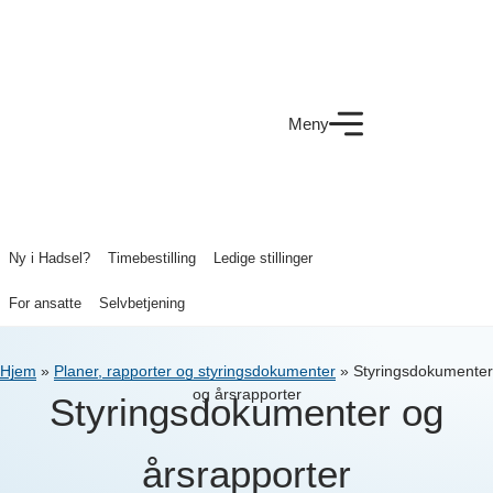
Meny
Ny i Hadsel?
Timebestilling
Ledige stillinger
For ansatte
Selvbetjening
Hjem
»
Planer, rapporter og styringsdokumenter
»
Styringsdokumenter
og årsrapporter
Styringsdokumenter og
årsrapporter