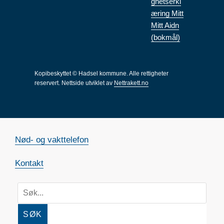
ghetserkl
æring Mitt
Mitt Aidn
(bokmål)
Kopibeskyttet © Hadsel kommune. Alle rettigheter
reservert.
Nettside utviklet av
Nettrakett.no
Nød- og vakttelefon
Kontakt
SØK