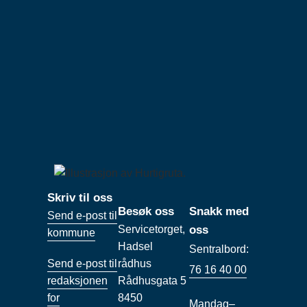
Skriv til oss
Besøk oss
Snakk med
Send e-post til
Servicetorget,
oss
kommune
Hadsel
Sentralbord:
Send e-post til
rådhus
76 16 40 00
redaksjonen
Rådhusgata 5
for
8450
Mandag–