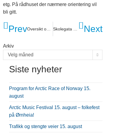
etg. På rådhuset der nærmere orientering vil
bli gitt.
Prev
Next
Oversikt over åpningstider i Hadsel julen 2025
Skolegata stenges fra 5.januar til 27.mars
Arkiv
Velg måned
Siste nyheter
Program for Arctic Race of Norway 15.
august
Arctic Music Festival 15. august – folkefest
på Ørnheia!
Trafikk og stengte veier 15. august