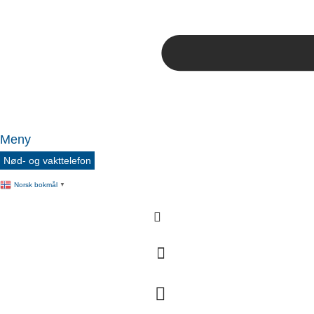
Meny
Nød- og vakttelefon
Norsk bokmål
▼