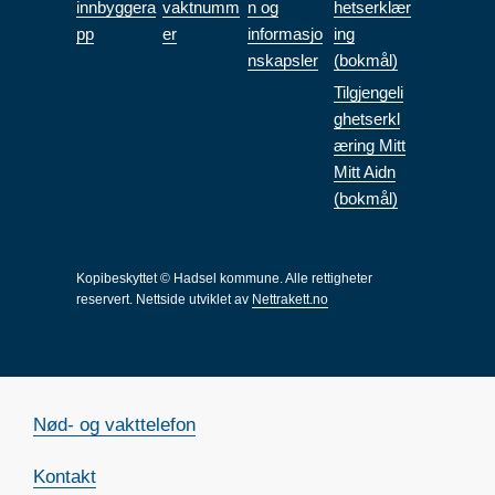
innbyggera
vaktnumm
n og
hetserklær
pp
er
informasjo
ing
nskapsler
(bokmål)
Tilgjengeli
ghetserkl
æring Mitt
Mitt Aidn
(bokmål)
Kopibeskyttet © Hadsel kommune. Alle rettigheter
reservert.
Nettside utviklet av
Nettrakett.no
Nød- og vakttelefon
Kontakt