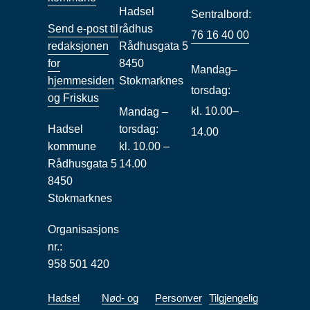
Hadsel
Sentralbord:
Send e-post til
rådhus
76 16 40 00
redaksjonen
Rådhusgata 5
for
8450
Mandag–
hjemmesiden
Stokmarknes
torsdag:
og Friskus
kl. 10.00–
Mandag –
Hadsel
torsdag:
14.00
kommune
kl. 10.00 –
Rådhusgata 5
14.00
8450
Stokmarknes
Organisasjons
nr.:
958 501 420
Hadsel
Nød- og
Personver
Tilgjengelig