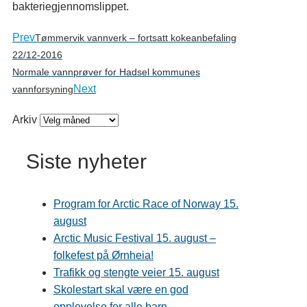
bakteriegjennomslippet.
Prev
Tømmervik vannverk – fortsatt kokeanbefaling
22/12-2016
Normale vannprøver for Hadsel kommunes
Next
vannforsyning
Arkiv
Siste nyheter
Program for Arctic Race of Norway 15.
august
Arctic Music Festival 15. august –
folkefest på Ørnheia!
Trafikk og stengte veier 15. august
Skolestart skal være en god
opplevelse for alle barn