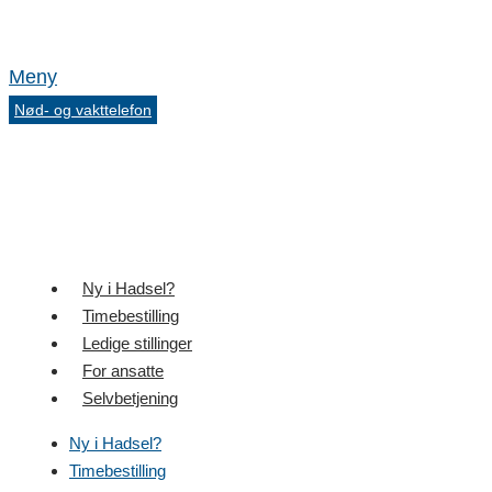
Meny
Nød- og vakttelefon
Ny i Hadsel?
Timebestilling
Ledige stillinger
For ansatte
Selvbetjening
Ny i Hadsel?
Timebestilling