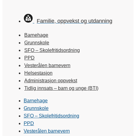
Familie, oppvekst og utdanning
Barnehage
Grunnskole
SFO – Skolefritidsordning
PPD
Vesterålen barnevern
Helsestasjon
Administrasjon oppvekst
Tidlig innsats – barn og unge (BTI)
Barnehage
Grunnskole
SFO – Skolefritidsordning
PPD
Vesterålen barnevern