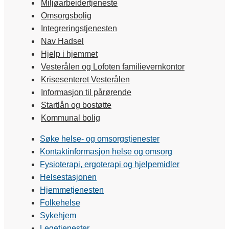
Miljøarbeidertjeneste
Omsorgsbolig
Integreringstjenesten
Nav Hadsel
Hjelp i hjemmet
Vesterålen og Lofoten familievernkontor
Krisesenteret Vesterålen
Informasjon til pårørende
Startlån og bostøtte
Kommunal bolig
Søke helse- og omsorgstjenester
Kontaktinformasjon helse og omsorg
Fysioterapi, ergoterapi og hjelpemidler
Helsestasjonen
Hjemmetjenesten
Folkehelse
Sykehjem
Legetjenester