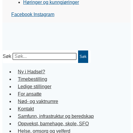
Høringer og kunngjøringer
Facebook
Instagram
Søk
Søk
Ny i Hadsel?
Timebestilling
Ledige stillinger
For ansatte
Nød- og vaktnumre
Kontakt
Samfunn, infrastruktur og beredskap
Oppvekst, barnehage, skole, SFO
Helse, omsorg og velferd