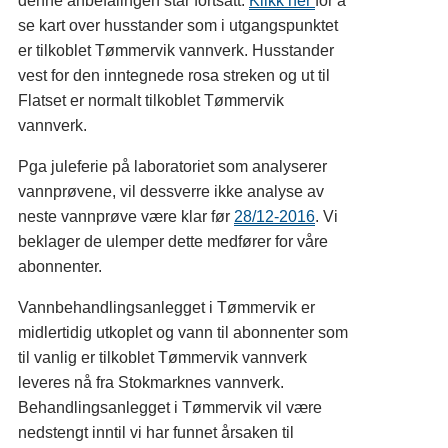
denne anbefalingen står fortsatt.
Klikk her
for å
se kart over husstander som i utgangspunktet
er tilkoblet Tømmervik vannverk. Husstander
vest for den inntegnede rosa streken og ut til
Flatset er normalt tilkoblet Tømmervik
vannverk.
Pga juleferie på laboratoriet som analyserer
vannprøvene, vil dessverre ikke analyse av
neste vannprøve være klar før
28/12-2016
. Vi
beklager de ulemper dette medfører for våre
abonnenter.
Vannbehandlingsanlegget i Tømmervik er
midlertidig utkoplet og vann til abonnenter som
til vanlig er tilkoblet Tømmervik vannverk
leveres nå fra Stokmarknes vannverk.
Behandlingsanlegget i Tømmervik vil være
nedstengt inntil vi har funnet årsaken til