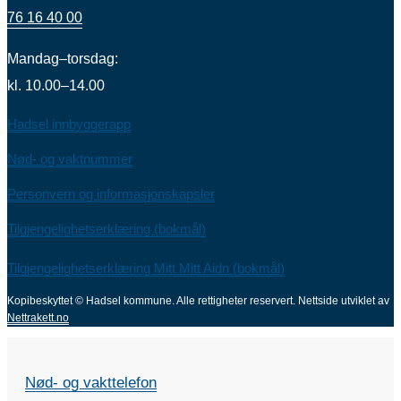
76 16 40 00
Mandag–torsdag:
kl. 10.00–14.00
Hadsel innbyggerapp
Nød- og vaktnummer
Personvern og informasjonskapsler
Tilgjengelighetserklæring (bokmål)
Tilgjengelighetserklæring Mitt Mitt Aidn (bokmål)
Kopibeskyttet © Hadsel kommune. Alle rettigheter reservert.
Nettside utviklet av
Nettrakett.no
Nød- og vakttelefon