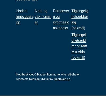
Hadsel
Nød- og
Personver
Tilgjengelig
innbyggera
vaktnumm
n og
hetserklær
pp
er
informasjo
ing
nskapsler
(bokmål)
Tilgjengeli
ghetserkl
æring Mitt
Mitt Aidn
(bokmål)
Kopibeskyttet © Hadsel kommune. Alle rettigheter
reservert.
Nettside utviklet av
Nettrakett.no