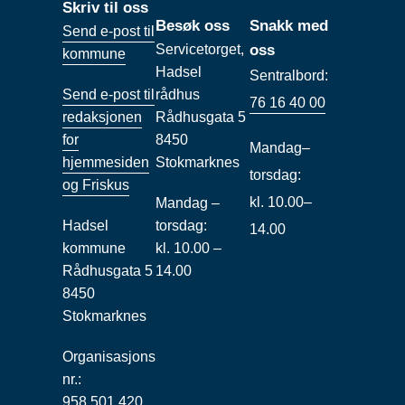
Skriv til oss
Besøk oss
Snakk med
Send e-post til
Servicetorget,
oss
kommune
Hadsel
Sentralbord:
Send e-post til
rådhus
76 16 40 00
redaksjonen
Rådhusgata 5
for
8450
Mandag–
hjemmesiden
Stokmarknes
torsdag:
og Friskus
kl. 10.00–
Mandag –
Hadsel
torsdag:
14.00
kommune
kl. 10.00 –
Rådhusgata 5
14.00
8450
Stokmarknes
Organisasjons
nr.:
958 501 420