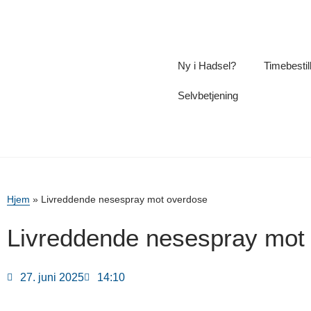
Ny i Hadsel?
Timebestil
Selvbetjening
Hjem
»
Livreddende nesespray mot overdose
Livreddende nesespray mot
27. juni 2025
14:10