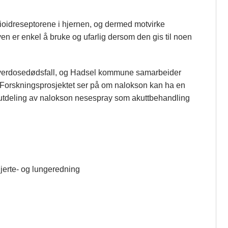
ioidreseptorene i hjernen, og dermed motvirke
n er enkel å bruke og ufarlig dersom den gis til noen
e overdosedødsfall, og Hadsel kommune samarbeider
 Forskningsprosjektet ser på om nalokson kan ha en
 utdeling av nalokson nesespray som akuttbehandling
 hjerte- og lungeredning