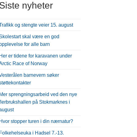
Siste nyheter
Trafikk og stengte veier 15. august
Skolestart skal være en god
opplevelse for alle barn
Her er tidene for karavanen under
Arctic Race of Norway
Vesterålen barnevern søker
støttekontakter
Mer sprengningsarbeid ved den nye
flerbrukshallen på Stokmarknes i
august
Hvor stopper turen i din nærnatur?
Folkehelseuka i Hadsel 7.-13.