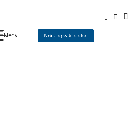
Meny
Nød- og vakttelefon