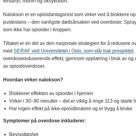
fentanyl, morfin og oksykodon.
Nalokson er en opioidantagonist som virker ved å blokkere op
pustestans – den vanligste dødsårsaken ved overdoser. Spraye
som ikke har opioider i kroppen.
Tiltaket er en del av den nasjonale strategien for å reduser
med
SERAF ved Universitetet i Oslo, som står bak prosjektet
.
overdosereduserende effekt, gjennom opplæring i bruk av og
av opioidoverdoser.
Hvordan virker nalokson?
Blokkerer effekten av opioider i hjernen
Virker i 30–90 minutter – det er viktig å ringe 113 og starte
Har ingen effekt på ikke-opioidbrukere og er trygg å bruke
Symptomer på overdose inkluderer:
Bevisstløshet