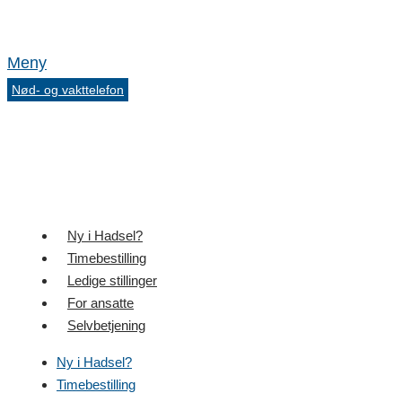
Meny
Nød- og vakttelefon
Ny i Hadsel?
Timebestilling
Ledige stillinger
For ansatte
Selvbetjening
Ny i Hadsel?
Timebestilling