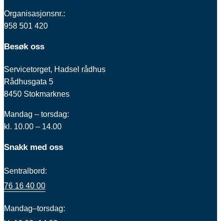
Organisasjonsnr.:
958 501 420
Besøk oss
Servicetorget, Hadsel rådhus
Rådhusgata 5
8450 Stokmarknes
Mandag – torsdag:
kl. 10.00 – 14.00
Snakk med oss
Sentralbord:
76 16 40 00
Mandag–torsdag: