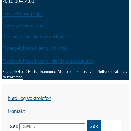
kl. 10.00–14.00
Hadsel innbyggerapp
Nød- og vaktnummer
Personvern og informasjonskapsler
Tilgjengelighetserklæring (bokmål)
Tilgjengelighetserklæring Mitt Mitt Aidn (bokmål)
Kopibeskyttet © Hadsel kommune. Alle rettigheter reservert.
Nettside utviklet av
Nettrakett.no
Nød- og vakttelefon
Kontakt
Søk
Søk