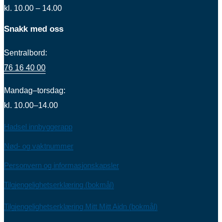
kl. 10.00 – 14.00
Snakk med oss
Sentralbord:
76 16 40 00
Mandag–torsdag:
kl. 10.00–14.00
Hadsel innbyggerapp
Nød- og vaktnummer
Personvern og informasjonskapsler
Tilgjengelighetserklæring (bokmål)
Tilgjengelighetserklæring Mitt Mitt Aidn (bokmål)