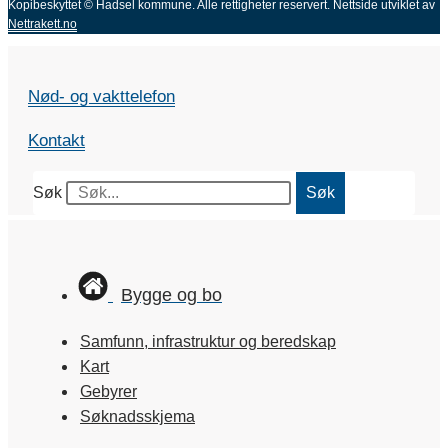
Kopibeskyttet © Hadsel kommune. Alle rettigheter reservert.
Nettside utviklet av
Nettrakett.no
Nød- og vakttelefon
Kontakt
Søk
Søk
Bygge og bo
Samfunn, infrastruktur og beredskap
Kart
Gebyrer
Søknadsskjema