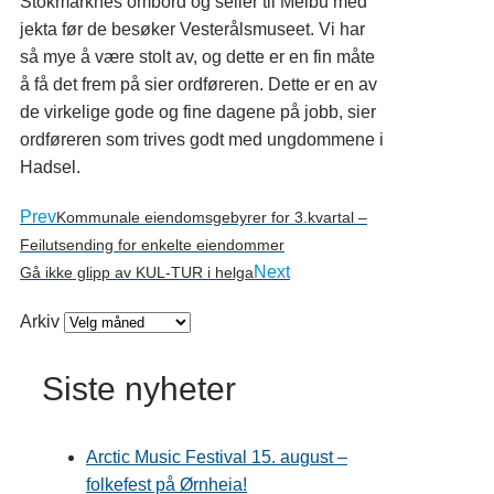
Stokmarknes ombord og seiler til Melbu med
jekta før de besøker Vesterålsmuseet. Vi har
så mye å være stolt av, og dette er en fin måte
å få det frem på sier ordføreren. Dette er en av
de virkelige gode og fine dagene på jobb, sier
ordføreren som trives godt med ungdommene i
Hadsel.
Prev
Kommunale eiendomsgebyrer for 3.kvartal –
Feilutsending for enkelte eiendommer
Next
Gå ikke glipp av KUL-TUR i helga
Arkiv
Siste nyheter
Arctic Music Festival 15. august –
folkefest på Ørnheia!