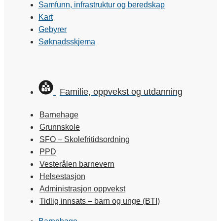
Samfunn, infrastruktur og beredskap
Kart
Gebyrer
Søknadsskjema
Familie, oppvekst og utdanning
Barnehage
Grunnskole
SFO – Skolefritidsordning
PPD
Vesterålen barnevern
Helsestasjon
Administrasjon oppvekst
Tidlig innsats – barn og unge (BTI)