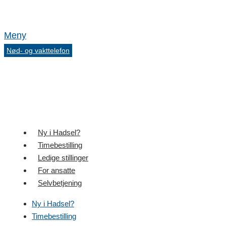
Meny
Nød- og vakttelefon
Ny i Hadsel?
Timebestilling
Ledige stillinger
For ansatte
Selvbetjening
Ny i Hadsel?
Timebestilling