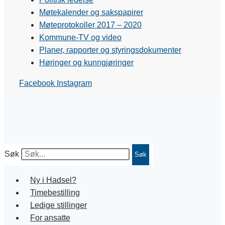
Møtekalender og sakspapirer
Møteprotokoller 2017 – 2020
Kommune-TV og video
Planer, rapporter og styringsdokumenter
Høringer og kunngjøringer
Facebook
Instagram
Søk
Søk
Ny i Hadsel?
Timebestilling
Ledige stillinger
For ansatte