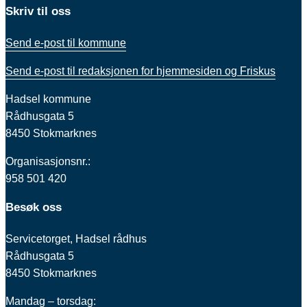
Skriv til oss
Send e-post til kommune
Send e-post til redaksjonen for hjemmesiden og Friskus
Hadsel kommune
Rådhusgata 5
8450 Stokmarknes
Organisasjonsnr.:
958 501 420
Besøk oss
Servicetorget, Hadsel rådhus
Rådhusgata 5
8450 Stokmarknes
Mandag – torsdag: