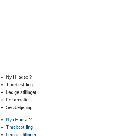
Skip
to
content
Ny i Hadsel?
Timebestilling
Ledige stillinger
For ansatte
Selvbetjening
Ny i Hadsel?
Timebestilling
Ledige stillinger