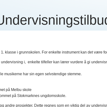
Undervisningstilbu
. klasse i grunnskolen. For enkelte instrument kan det være forn
undervisning i, enkelte tilfeller kan lærer vurdere å gi undervis
 alle musikerne har sin egen selvstendige stemme.
met på Melbu skole
kkrommet på Stokmarknes ungdomsskole.
og andre prosjekter. Dette regnes som en viktig del av undervis