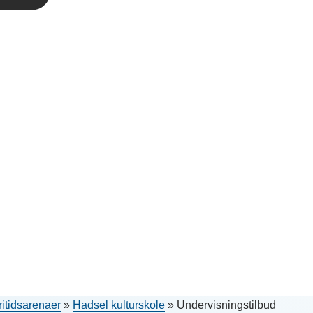
ritidsarenaer
»
Hadsel kulturskole
»
Undervisningstilbud