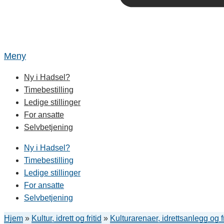
Meny
Ny i Hadsel?
Timebestilling
Ledige stillinger
For ansatte
Selvbetjening
Ny i Hadsel?
Timebestilling
Ledige stillinger
For ansatte
Selvbetjening
Hjem
»
Kultur, idrett og fritid
»
Kulturarenaer, idrettsanlegg og f