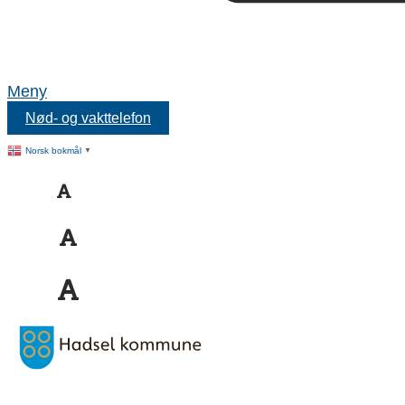
Meny
Nød- og vakttelefon
Norsk bokmål
▼