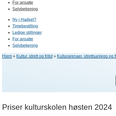
For ansatte
Selvbetjening
Ny i Hadsel?
Timebestilling
Ledige stillinger
For ansatte
Selvbetjening
Hjem
»
Kultur, idrett og fritid
»
Kulturarenaer, idrettsanlegg og f
Priser kulturskolen høsten 2024