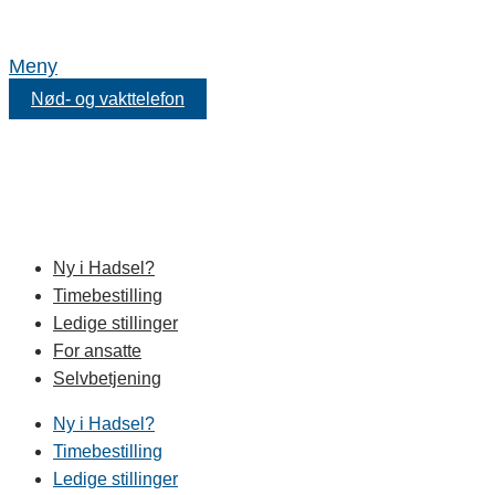
Meny
Nød- og vakttelefon
Ny i Hadsel?
Timebestilling
Ledige stillinger
For ansatte
Selvbetjening
Ny i Hadsel?
Timebestilling
Ledige stillinger