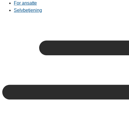
For ansatte
Selvbetjening