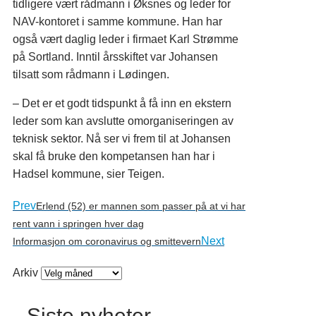
tidligere vært rådmann i Øksnes og leder for
NAV-kontoret i samme kommune. Han har
også vært daglig leder i firmaet Karl Strømme
på Sortland. Inntil årsskiftet var Johansen
tilsatt som rådmann i Lødingen.
– Det er et godt tidspunkt å få inn en ekstern
leder som kan avslutte omorganiseringen av
teknisk sektor. Nå ser vi frem til at Johansen
skal få bruke den kompetansen han har i
Hadsel kommune, sier Teigen.
Prev
Erlend (52) er mannen som passer på at vi har
rent vann i springen hver dag
Next
Informasjon om coronavirus og smittevern
Arkiv
Siste nyheter