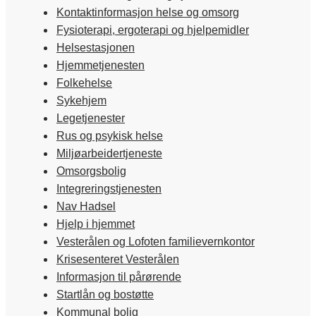
Kontaktinformasjon helse og omsorg
Fysioterapi, ergoterapi og hjelpemidler
Helsestasjonen
Hjemmetjenesten
Folkehelse
Sykehjem
Legetjenester
Rus og psykisk helse
Miljøarbeidertjeneste
Omsorgsbolig
Integreringstjenesten
Nav Hadsel
Hjelp i hjemmet
Vesterålen og Lofoten familievernkontor
Krisesenteret Vesterålen
Informasjon til pårørende
Startlån og bostøtte
Kommunal bolig