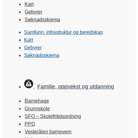
Kart
Gebyrer
Søknadsskjema
Samfunn, infrastruktur og beredskap
Kart
Gebyrer
Søknadsskjema
Familie, oppvekst og utdanning
Barnehage
Grunnskole
SFO – Skolefritidsordning
PPD
Vesterålen barnevern