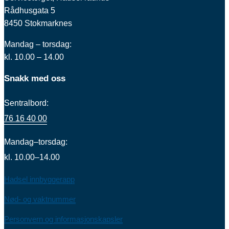
Rådhusgata 5
8450 Stokmarknes
Mandag – torsdag:
kl. 10.00 – 14.00
Snakk med oss
Sentralbord:
76 16 40 00
Mandag–torsdag:
kl. 10.00–14.00
Hadsel innbyggerapp
Nød- og vaktnummer
Personvern og informasjonskapsler