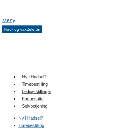
Meny
Nød- og vakttelefon
Ny i Hadsel?
Timebestilling
Ledige stillinger
For ansatte
Selvbetjening
Ny i Hadsel?
Timebestilling