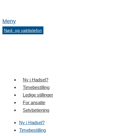
Meny
Nød- og vakttelefon
Ny i Hadsel?
Timebestilling
Ledige stillinger
For ansatte
Selvbetjening
Ny i Hadsel?
Timebestilling