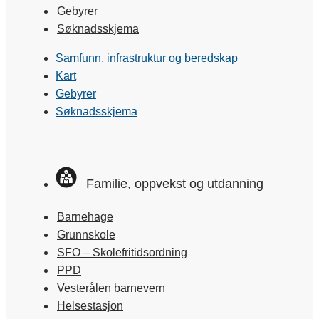
Gebyrer
Søknadsskjema
Samfunn, infrastruktur og beredskap
Kart
Gebyrer
Søknadsskjema
Familie, oppvekst og utdanning
Barnehage
Grunnskole
SFO – Skolefritidsordning
PPD
Vesterålen barnevern
Helsestasjon