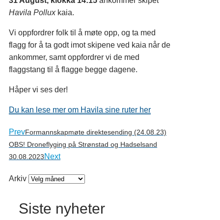
31 August, klokka 14:15
ankommer skipet
Havila Pollux
kaia.
Vi oppfordrer folk til å møte opp, og ta med
flagg for å ta godt imot skipene ved kaia når de
ankommer, samt oppfordrer vi de med
flaggstang til å flagge begge dagene.
Håper vi ses der!
Du kan lese mer om Havila sine ruter her
Prev
Formannskapmøte direktesending (24.08.23)
OBS! Droneflyging på Strønstad og Hadselsand
Next
30.08.2023
Arkiv
Siste nyheter