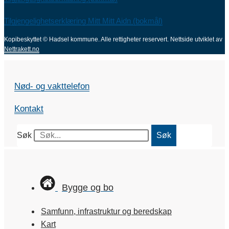
Tilgjengelighetserklæring Mitt Mitt Aidn (bokmål)
Kopibeskyttet © Hadsel kommune. Alle rettigheter reservert.
Nettside utviklet av
Nettrakett.no
Nød- og vakttelefon
Kontakt
Søk
Søk
Bygge og bo
Samfunn, infrastruktur og beredskap
Kart