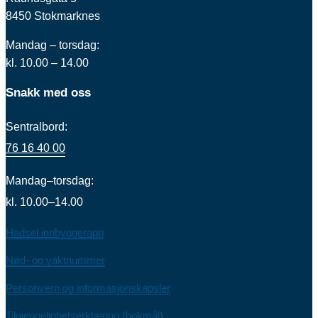
8450 Stokmarknes
Mandag – torsdag:
kl. 10.00 – 14.00
Snakk med oss
Sentralbord:
76 16 40 00
Mandag–torsdag:
kl. 10.00–14.00
Hadsel innbyggerapp
Nød- og vaktnummer
Personvern og informasjonskapsler
Tilgjengelighetserklæring (bokmål)