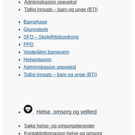
Administrasjon oppvekst
Tidlig innsats – barn og unge (BTI)
Barnehage
Grunnskole
SFO – Skolefritidsordning
PPD
Vesterålen barnevern
Helsestasjon
Administrasjon oppvekst
Tidlig innsats – barn og unge (BTI)
Helse, omsorg og velferd
Søke helse- og omsorgstjenester
Kontaktinformasjon helse og omsorg