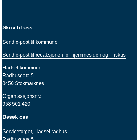
Skriv til oss
Send e-post til kommune
Send e-post til redaksjonen for hjemmesiden og Friskus
Hadsel kommune
Rådhusgata 5
8450 Stokmarknes
Organisasjonsnr.:
958 501 420
Besøk oss
Servicetorget, Hadsel rådhus
Rådhusgata 5