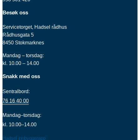
Besøk oss
Servicetorget, Hadsel rådhus
Rådhusgata 5
8450 Stokmarknes
Mandag – torsdag:
kl. 10.00 – 14.00
Snakk med oss
Sentralbord:
76 16 40 00
Mandag–torsdag:
kl. 10.00–14.00
Hadsel innbyggerapp