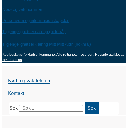
Nød- og vaktnummer
Personvern og informasjonskapsler
Tilgjengelighetserklæring (bokmål)
Tilgjengelighetserklæring Mitt Mitt Aidn (bokmål)
Kopibeskyttet © Hadsel kommune. Alle rettigheter reservert.
Nettside utviklet av
Nettrakett.no
Nød- og vakttelefon
Kontakt
Søk
Søk