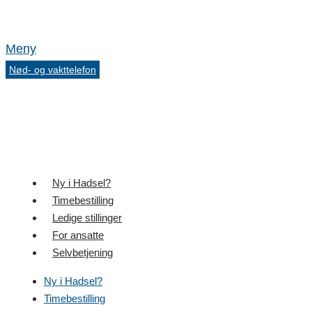
Meny
Nød- og vakttelefon
Ny i Hadsel?
Timebestilling
Ledige stillinger
For ansatte
Selvbetjening
Ny i Hadsel?
Timebestilling