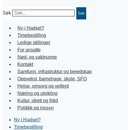
Søk
Søk
Ny i Hadsel?
Timebestilling
Ledige stillinger
For ansatte
Nød- og vaktnumre
Kontakt
Samfunn, infrastruktur og beredskap
Oppvekst, barnehage, skole, SFO
Helse, omsorg og velferd
Næring og utvikling
Kultur, idrett og fritid
Politikk og innsyn
Ny i Hadsel?
Timebestilling