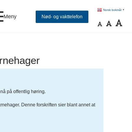
Norsk bokmål
▼
Meny
Nød- og vakttelefon
barnehager
nå på offentlig høring.
nehager. Denne forskriften sier blant annet at