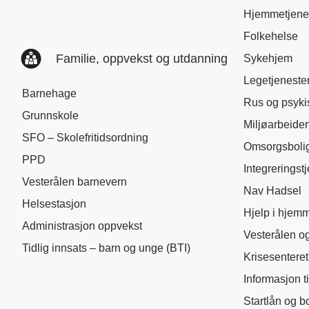
Hjemmetjene
Folkehelse
Familie, oppvekst og utdanning
Sykehjem
Legetjeneste
Barnehage
Rus og psyki
Grunnskole
Miljøarbeider
SFO – Skolefritidsordning
Omsorgsboli
PPD
Integreringst
Vesterålen barnevern
Nav Hadsel
Helsestasjon
Hjelp i hjem
Administrasjon oppvekst
Vesterålen og
Tidlig innsats – barn og unge (BTI)
Krisesenteret
Informasjon t
Startlån og b