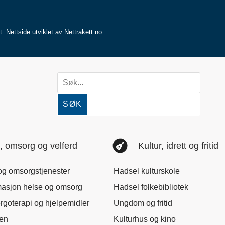
rt.
Nettside utviklet av
Nettrakett.no
SØK
, omsorg og velferd
Kultur, idrett og fritid
og omsorgstjenester
Hadsel kulturskole
masjon helse og omsorg
Hadsel folkebibliotek
ergoterapi og hjelpemidler
Ungdom og fritid
nen
Kulturhus og kino