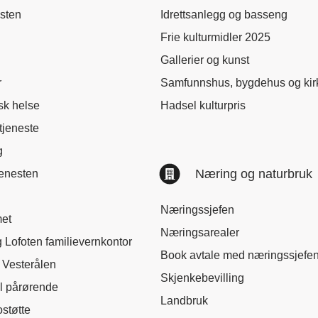
sten
Idrettsanlegg og basseng
Frie kulturmidler 2025
Gallerier og kunst
r
Samfunnshus, bygdehus og kir
sk helse
Hadsel kulturpris
tjeneste
g
Næring og naturbruk
jenesten
Næringssjefen
met
Næringsarealer
 Lofoten familievernkontor
Book avtale med næringssjefe
 Vesterålen
Skjenkebevilling
il pårørende
Landbruk
ostøtte