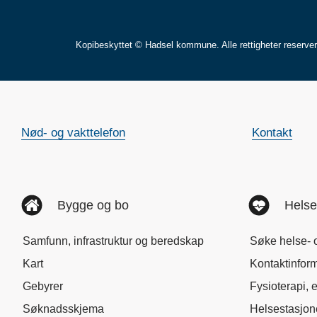
Kopibeskyttet © Hadsel kommune. Alle rettigheter reserve
Nød- og vakttelefon
Kontakt
Bygge og bo
Helse
Samfunn, infrastruktur og beredskap
Søke helse- 
Kart
Kontaktinfor
Gebyrer
Fysioterapi, 
Søknadsskjema
Helsestasjo