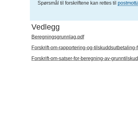
Spørsmål til forskriftene kan rettes til
postmot
Vedlegg
Beregningsgrunnlag.pdf
Forskrift-om-rapportering-og-tilskuddsutbetaling-
Forskrift-om-satser-for-beregning-av-grunntilsku