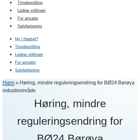
Timebestilling
Ledige stillinger
For ansatte
Selvbetjening
Ny i Hadsel?
Timebestilling
Ledige stillinger
For ansatte
Selvbetjening
Hjem
»
Høring, mindre reguleringsendring for BØ24 Børøya
industriområde
Høring, mindre
reguleringsendring for
BØ24 Børøya