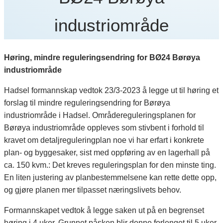
industriområde
Høring, mindre reguleringsendring for BØ24 Børøya
industriområde
Hadsel formannskap vedtok 23/3-2023 å legge ut til høring et
forslag til mindre reguleringsendring for Børøya
industriområde i Hadsel. Områdereguleringsplanen for
Børøya industriområde oppleves som stivbent i forhold til
kravet om detaljreguleringplan noe vi har erfart i konkrete
plan- og byggesaker, sist med oppføring av en lagerhall på
ca. 150 kvm.: Det kreves reguleringsplan for den minste ting.
En liten justering av planbestemmelsene kan rette dette opp,
og gjøre planen mer tilpasset næringslivets behov.
Formannskapet vedtok å legge saken ut på en begrenset
høring i 4 uker. Grunnet påsken blir denne forlenget til 5 uker,