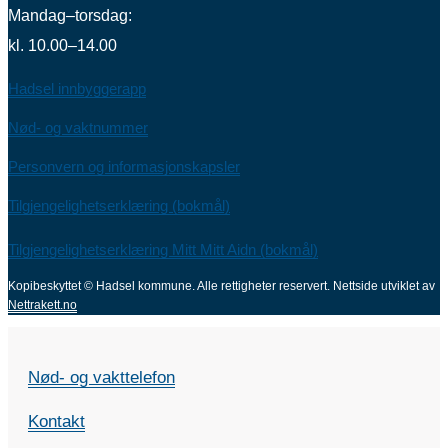
Mandag–torsdag:
kl. 10.00–14.00
Hadsel innbyggerapp
Nød- og vaktnummer
Personvern og informasjonskapsler
Tilgjengelighetserklæring (bokmål)
Tilgjengelighetserklæring Mitt Mitt Aidn (bokmål)
Kopibeskyttet © Hadsel kommune. Alle rettigheter reservert.
Nettside utviklet av
Nettrakett.no
Nød- og vakttelefon
Kontakt