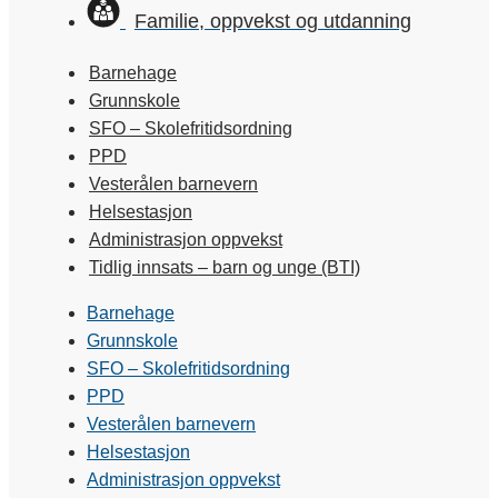
Familie, oppvekst og utdanning
Barnehage
Grunnskole
SFO – Skolefritidsordning
PPD
Vesterålen barnevern
Helsestasjon
Administrasjon oppvekst
Tidlig innsats – barn og unge (BTI)
Barnehage
Grunnskole
SFO – Skolefritidsordning
PPD
Vesterålen barnevern
Helsestasjon
Administrasjon oppvekst