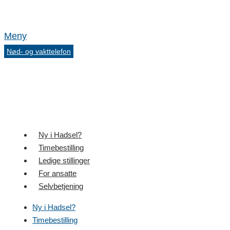
Meny
Nød- og vakttelefon
Ny i Hadsel?
Timebestilling
Ledige stillinger
For ansatte
Selvbetjening
Ny i Hadsel?
Timebestilling