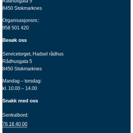
Rådhusgata 5
8450 Stokmarknes
Organisasjonsnr.:
958 501 420
Besøk oss
Servicetorget, Hadsel rådhus
Rådhusgata 5
8450 Stokmarknes
Mandag – torsdag:
kl. 10.00 – 14.00
Snakk med oss
Sentralbord:
76 16 40 00