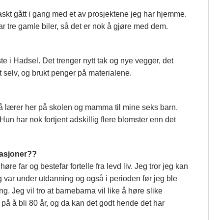
 raskt gått i gang med et av prosjektene jeg har hjemme.
ar tre gamle biler, så det er nok å gjøre med dem.
te i Hadsel. Det trenger nytt tak og nye vegger, det
et selv, og brukt penger på materialene.
så lærer her på skolen og mamma til mine seks barn.
l. Hun har nok fortjent adskillig flere blomster enn det
rasjoner??
høre far og bestefar fortelle fra levd liv. Jeg tror jeg kan
g var under utdanning og også i perioden før jeg ble
ing. Jeg vil tro at barnebarna vil like å høre slike
se på å bli 80 år, og da kan det godt hende det har