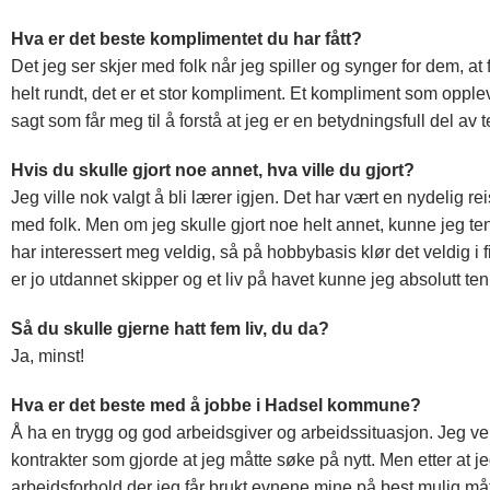
Hva er det beste komplimentet du har fått?
Det jeg ser skjer med folk når jeg spiller og synger for dem, at f
helt rundt, det er et stor kompliment. Et kompliment som opplev
sagt som får meg til å forstå at jeg er en betydningsfull del av
Hvis du skulle gjort noe annet, hva ville du gjort?
Jeg ville nok valgt å bli lærer igjen. Det har vært en nydelig re
med folk. Men om jeg skulle gjort noe helt annet, kunne jeg 
har interessert meg veldig, så på hobbybasis klør det veldig i
er jo utdannet skipper og et liv på havet kunne jeg absolutt te
Så du skulle gjerne hatt fem liv, du da?
Ja, minst!
Hva er det beste med å jobbe i Hadsel kommune?
Å ha en trygg og god arbeidsgiver og arbeidssituasjon. Jeg vente
kontrakter som gjorde at jeg måtte søke på nytt. Men etter at jeg
arbeidsforhold der jeg får brukt evnene mine på best mulig må