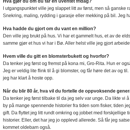
Hva gjør du om du får en uventet fridag?
I utgangspunktet ville jeg slappet litt av først, men så ganske
Snekring, maling, rydding i garasje eller mekking på bil. Jeg h
Hva hadde du gjort om du vant en million?
Den ville jeg brukt på hus. Vi har et gammelt hus, et av de elds
samme gjør et hus vi har i Bø. Aller helst ville jeg gjort arbeid
Hvem ville du gitt en blomsterbukett og hvorfor?
Da tenker jeg først og fremst på kona mi, Gro-Rita. Hun er og
Jeg er veldig lite flink til å gi blomster, og får høre det av og ti
jeg har klart å hoste opp.
Når du blir 80 år, hva vil du fortelle de oppvoksende gene
Da tenker jeg først tilbake til da jeg selv var unge. Da likte vi å 
by på mange spennende historier fra tiden som fisker, tiden je
gift. Da flyttet jeg litt rundt omkring og jobbet med forskjellige t
historier. Eller, det har jeg jo opplevd allerede. Så får jeg sat
kommet oldebarn også.