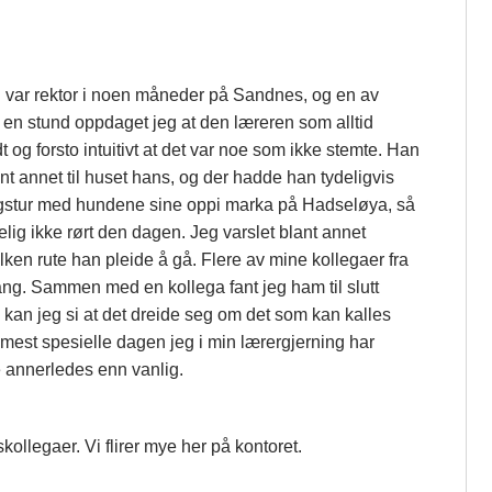
eg var rektor i noen måneder på Sandnes, og en av
en stund oppdaget jeg at den læreren som alltid
 og forsto intuitivt at det var noe som ikke stemte. Han
ant annet til huset hans, og der hadde han tydeligvis
dagstur med hundene sine oppi marka på Hadseløya, så
delig ikke rørt den dagen. Jeg varslet blant annet
hvilken rute han pleide å gå. Flere av mine kollegaer fra
ng. Sammen med en kollega fant jeg ham til slutt
 kan jeg si at det dreide seg om det som kan kalles
mest spesielle dagen jeg i min lærergjerning har
 annerledes enn vanlig.
ollegaer. Vi flirer mye her på kontoret.