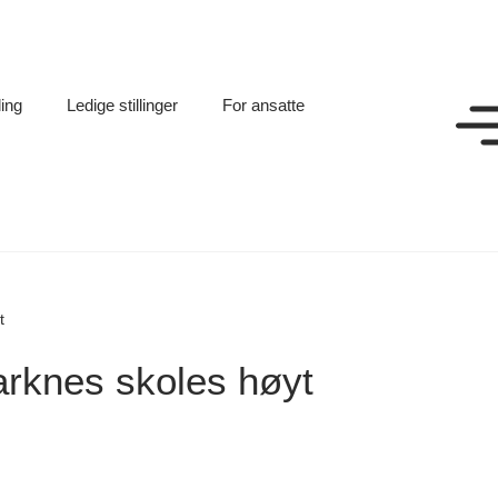
ling
Ledige stillinger
For ansatte
t
arknes skoles høyt