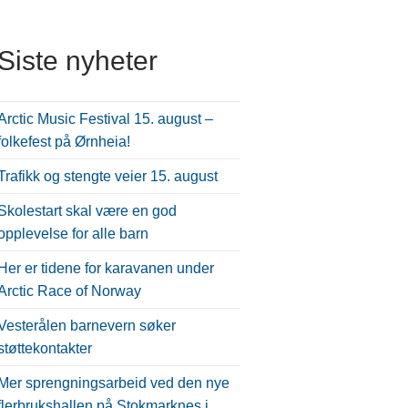
Siste nyheter
Arctic Music Festival 15. august –
folkefest på Ørnheia!
Trafikk og stengte veier 15. august
Skolestart skal være en god
opplevelse for alle barn
Her er tidene for karavanen under
Arctic Race of Norway
Vesterålen barnevern søker
støttekontakter
Mer sprengningsarbeid ved den nye
flerbrukshallen på Stokmarknes i