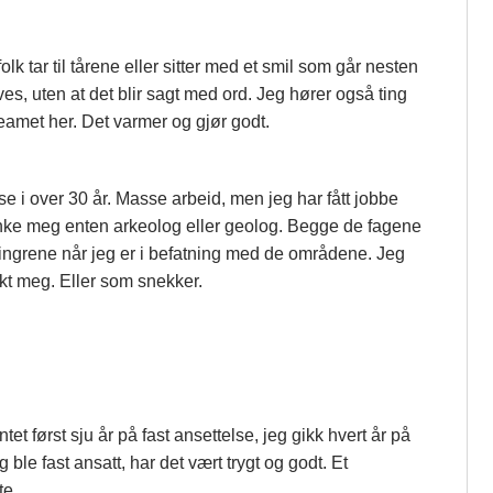
olk tar til tårene eller sitter med et smil som går nesten
es, uten at det blir sagt med ord. Jeg hører også ting
 teamet her. Det varmer og gjør godt.
ise i over 30 år. Masse arbeid, men jeg har fått jobbe
tenke meg enten arkeolog eller geolog. Begge de fagene
 fingrene når jeg er i befatning med de områdene. Jeg
nkt meg. Eller som snekker.
t først sju år på fast ansettelse, jeg gikk hvert år på
 ble fast ansatt, har det vært trygt og godt. Et
te.