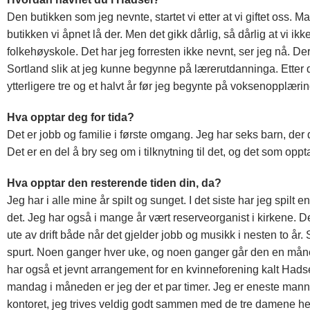
Den butikken som jeg nevnte, startet vi etter at vi giftet oss.
butikken vi åpnet lå der. Men det gikk dårlig, så dårlig at vi i
folkehøyskole. Det har jeg forresten ikke nevnt, ser jeg nå. Der 
Sortland slik at jeg kunne begynne på lærerutdanninga. Etter de
ytterligere tre og et halvt år før jeg begynte på voksenopplæri
Hva opptar deg for tida?
Det er jobb og familie i første omgang. Jeg har seks barn, der
Det er en del å bry seg om i tilknytning til det, og det som opp
Hva opptar den resterende tiden din, da?
Jeg har i alle mine år spilt og sunget. I det siste har jeg spi
det. Jeg har også i mange år vært reserveorganist i kirkene. De
ute av drift både når det gjelder jobb og musikk i nesten to år. 
spurt. Noen ganger hver uke, og noen ganger går den en måne
har også et jevnt arrangement for en kvinneforening kalt Hadse
mandag i måneden er jeg der et par timer. Jeg er eneste mann, 
kontoret, jeg trives veldig godt sammen med de tre damene 