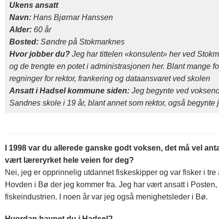
Ukens ansatt
Navn:
Hans Bjørnar Hanssen
Alder:
60 år
Bosted:
Søndre på Stokmarknes
Hvor jobber du?
Jeg har tittelen «konsulent» her ved Stokma
og de trengte en potet i administrasjonen her. Blant mange f
regninger for rektor, frankering og dataansvaret ved skolen
Ansatt i Hadsel kommune siden:
Jeg begynte ved voksenop
Sandnes skole i 19 år, blant annet som rektor, også begynte j
I 1998 var du allerede ganske godt voksen, det må vel anta
vært læreryrket hele veien for deg?
Nei, jeg er opprinnelig utdannet fiskeskipper og var fisker i tre 
Hovden i Bø der jeg kommer fra. Jeg har vært ansatt i Posten, kjø
fiskeindustrien. I noen år var jeg også menighetsleder i Bø.
Hvordan havnet du i Hadsel?