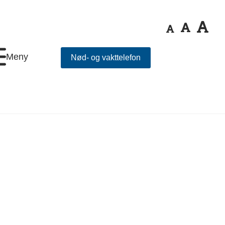
Meny
Nød- og vakttelefon