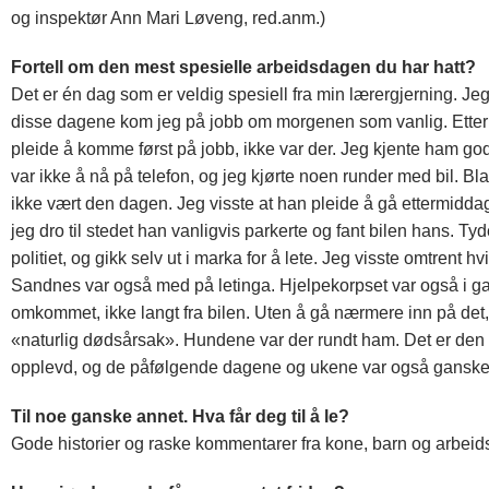
og inspektør Ann Mari Løveng, red.anm.)
Fortell om den mest spesielle arbeidsdagen du har hatt?
Det er én dag som er veldig spesiell fra min lærergjerning. J
disse dagene kom jeg på jobb om morgenen som vanlig. Etter 
pleide å komme først på jobb, ikke var der. Jeg kjente ham godt
var ikke å nå på telefon, og jeg kjørte noen runder med bil. Bl
ikke vært den dagen. Jeg visste at han pleide å gå ettermid
jeg dro til stedet han vanligvis parkerte og fant bilen hans. Ty
politiet, og gikk selv ut i marka for å lete. Jeg visste omtrent 
Sandnes var også med på letinga. Hjelpekorpset var også i ga
omkommet, ikke langt fra bilen. Uten å gå nærmere inn på det,
«naturlig dødsårsak». Hundene var der rundt ham. Det er den 
opplevd, og de påfølgende dagene og ukene var også ganske
Til noe ganske annet.
Hva får deg til å le?
Gode historier og raske kommentarer fra kone, barn og arbeidsk