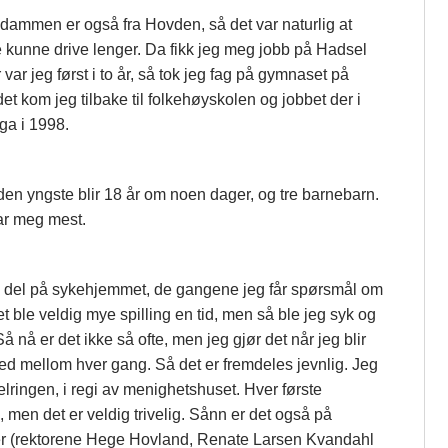
 Madammen er også fra Hovden, så det var naturlig at
kke kunne drive lenger. Da fikk jeg meg jobb på Hadsel
var jeg først i to år, så tok jeg fag på gymnaset på
t kom jeg tilbake til folkehøyskolen og jobbet der i
nga i 1998.
 den yngste blir 18 år om noen dager, og tre barnebarn.
tar meg mest.
lt en del på sykehjemmet, de gangene jeg får spørsmål om
t ble veldig mye spilling en tid, men så ble jeg syk og
Så nå er det ikke så ofte, men jeg gjør det når jeg blir
d mellom hver gang. Så det er fremdeles jevnlig. Jeg
lringen, i regi av menighetshuset. Hver første
men det er veldig trivelig. Sånn er det også på
her (rektorene Hege Hovland, Renate Larsen Kvandahl