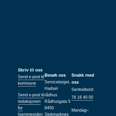
Skriv til oss
Besøk oss
Snakk med
Send e-post til
Servicetorget,
oss
kommune
Hadsel
Sentralbord:
Send e-post til
rådhus
76 16 40 00
redaksjonen
Rådhusgata 5
for
8450
Mandag–
hjemmesiden
Stokmarknes