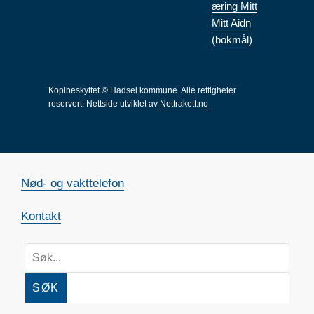
æring Mitt
Mitt Aidn
(bokmål)
Kopibeskyttet © Hadsel kommune. Alle rettigheter
reservert.
Nettside utviklet av
Nettrakett.no
Nød- og vakttelefon
Kontakt
SØK