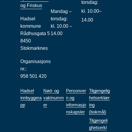
torsdag:
og Friskus
kl. 10.00–
Mandag –
Hadsel
torsdag:
14.00
kommune
kl. 10.00 –
Rådhusgata 5
14.00
8450
Stokmarknes
Organisasjons
nr.:
958 501 420
Hadsel
Nød- og
Personver
Tilgjengelig
innbyggera
vaktnumm
n og
hetserklær
pp
er
informasjo
ing
nskapsler
(bokmål)
Tilgjengeli
ghetserkl