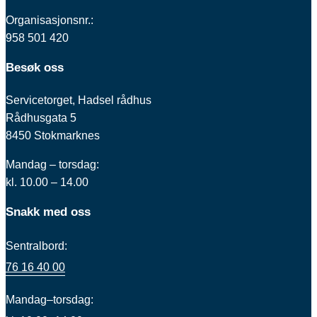
Organisasjonsnr.:
958 501 420
Besøk oss
Servicetorget, Hadsel rådhus
Rådhusgata 5
8450 Stokmarknes
Mandag – torsdag:
kl. 10.00 – 14.00
Snakk med oss
Sentralbord:
76 16 40 00
Mandag–torsdag: