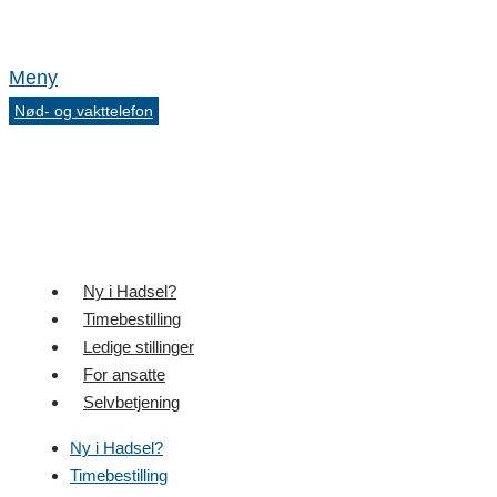
Meny
Nød- og vakttelefon
Ny i Hadsel?
Timebestilling
Ledige stillinger
For ansatte
Selvbetjening
Ny i Hadsel?
Timebestilling