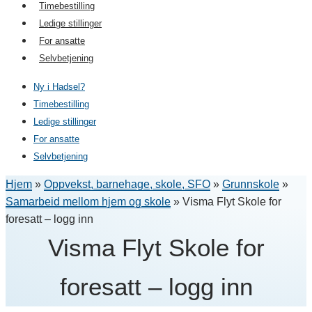
Timebestilling
Ledige stillinger
For ansatte
Selvbetjening
Ny i Hadsel?
Timebestilling
Ledige stillinger
For ansatte
Selvbetjening
Hjem
»
Oppvekst, barnehage, skole, SFO
»
Grunnskole
»
Samarbeid mellom hjem og skole
»
Visma Flyt Skole for
foresatt – logg inn
Visma Flyt Skole for
foresatt – logg inn