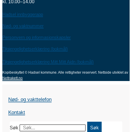
kl. 10.00–14.00
Hadsel innbyggerapp
Nød- og vaktnummer
Personvern og informasjonskapsler
Tilgjengelighetserklæring (bokmål)
Tilgjengelighetserklæring Mitt Mitt Aidn (bokmål)
Kopibeskyttet © Hadsel kommune. Alle rettigheter reservert.
Nettside utviklet av
Nettrakett.no
Nød- og vakttelefon
Kontakt
Søk
Søk