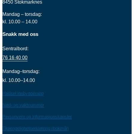
8450 Stokmarknes
Mandag – torsdag:
kl. 10.00 – 14.00
Snakk med oss
Sentralbord:
76 16 40 00
Mandag–torsdag:
kl. 10.00–14.00
Hadsel innbyggerapp
Nød- og vaktnummer
Personvern og informasjonskapsler
Tilgjengelighetserklæring (bokmål)