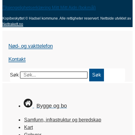
Tilgjengelighetserklæring Mitt Mitt Aidn (bokmål)
Kopibeskyttet © Hadsel kommune. Alle rettigheter reservert.
Nettside utviklet av
Nettrakett.no
Nød- og vakttelefon
Kontakt
Søk
Søk
Bygge og bo
Samfunn, infrastruktur og beredskap
Kart
Gebyrer