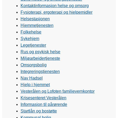
Kontaktinformasjon helse og omsorg
Fysioterapi, ergoterapi og hjelpemidler
Helsestasjonen
Hjemmetjenesten
Folkehelse
Sykehjem
Legetjenester
Rus og psykisk helse
Miljøarbeidertjeneste
Omsorgsbolig
Integreringstjenesten
Nav Hadsel
Hjelp i hjemmet
Vesterålen og Lofoten familievernkontor
Krisesenteret Vesterålen
Informasjon til pårørende
Startlån og bostøtte
Kommunal bolig