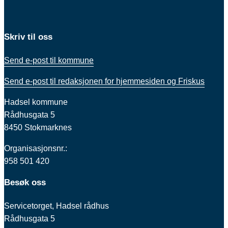
Skriv til oss
Send e-post til kommune
Send e-post til redaksjonen for hjemmesiden og Friskus
Hadsel kommune
Rådhusgata 5
8450 Stokmarknes
Organisasjonsnr.:
958 501 420
Besøk oss
Servicetorget, Hadsel rådhus
Rådhusgata 5