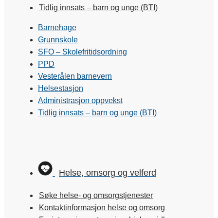
Tidlig innsats – barn og unge (BTI)
Barnehage
Grunnskole
SFO – Skolefritidsordning
PPD
Vesterålen barnevern
Helsestasjon
Administrasjon oppvekst
Tidlig innsats – barn og unge (BTI)
Helse, omsorg og velferd
Søke helse- og omsorgstjenester
Kontaktinformasjon helse og omsorg