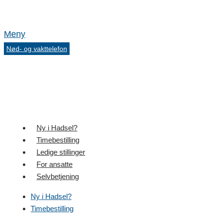
Meny
Nød- og vakttelefon
Ny i Hadsel?
Timebestilling
Ledige stillinger
For ansatte
Selvbetjening
Ny i Hadsel?
Timebestilling