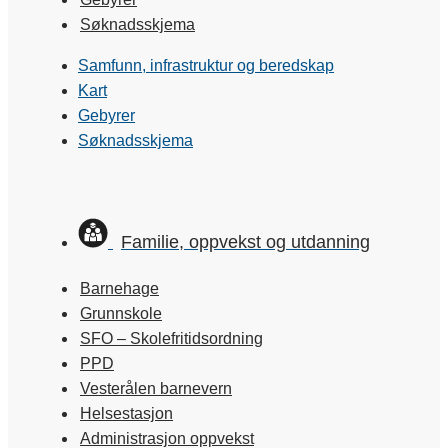
Søknadsskjema
Samfunn, infrastruktur og beredskap
Kart
Gebyrer
Søknadsskjema
Familie, oppvekst og utdanning
Barnehage
Grunnskole
SFO – Skolefritidsordning
PPD
Vesterålen barnevern
Helsestasjon
Administrasjon oppvekst