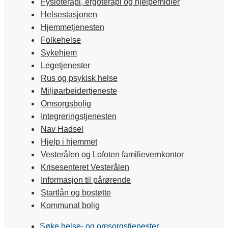
Fysioterapi, ergoterapi og hjelpemidler
Helsestasjonen
Hjemmetjenesten
Folkehelse
Sykehjem
Legetjenester
Rus og psykisk helse
Miljøarbeidertjeneste
Omsorgsbolig
Integreringstjenesten
Nav Hadsel
Hjelp i hjemmet
Vesterålen og Lofoten familievernkontor
Krisesenteret Vesterålen
Informasjon til pårørende
Startlån og bostøtte
Kommunal bolig
Søke helse- og omsorgstjenester