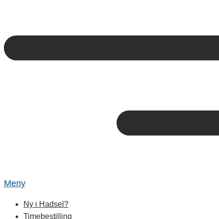
Meny
Ny i Hadsel?
Timebestilling