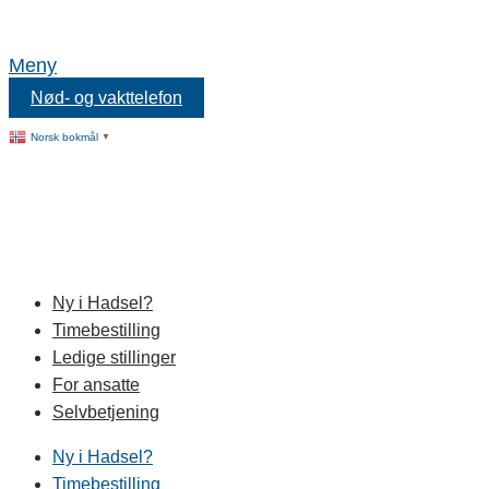
Meny
Nød- og vakttelefon
Norsk bokmål
▼
Ny i Hadsel?
Timebestilling
Ledige stillinger
For ansatte
Selvbetjening
Ny i Hadsel?
Timebestilling