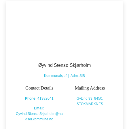
Øyvind Stensø Skjørholm
Kommunalsjef | Adm. SIB
Contact Details
Mailing Address
Phone:
41382041
Gytting 93, 8450,
STOKMARKNES
Email:
Oyvind.Stenso.Skjorholm@ha
dsel.kommune.no