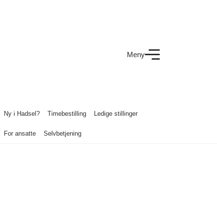
Meny
Ny i Hadsel?
Timebestilling
Ledige stillinger
For ansatte
Selvbetjening