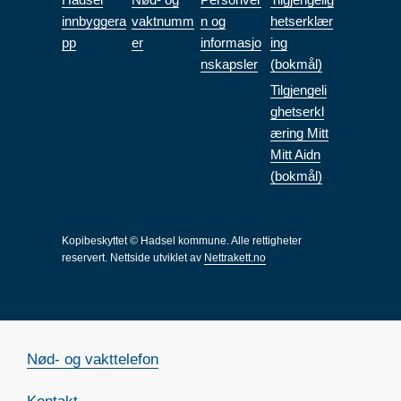
innbyggera
vaktnumm
n og
hetserklær
pp
er
informasjo
ing
nskapsler
(bokmål)
Tilgjengeli
ghetserkl
æring Mitt
Mitt Aidn
(bokmål)
Kopibeskyttet © Hadsel kommune. Alle rettigheter
reservert.
Nettside utviklet av
Nettrakett.no
Nød- og vakttelefon