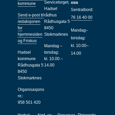
Servicetorget,
oss
kommune
Hadsel
Sentralbord:
Send e-post til
rådhus
76 16 40 00
redaksjonen
Rådhusgata 5
for
8450
Mandag–
hjemmesiden
Stokmarknes
torsdag:
og Friskus
kl. 10.00–
Mandag –
Hadsel
torsdag:
14.00
kommune
kl. 10.00 –
Rådhusgata 5
14.00
8450
Stokmarknes
Organisasjons
nr.:
958 501 420
Hadsel
Nød- og
Personver
Tilgjengelig